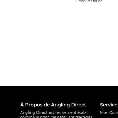
0 Products found
À Propos de Angling Direct
Service
Angling Direct est fermement établi
Mon Com
comme le principal détaillant d'articles