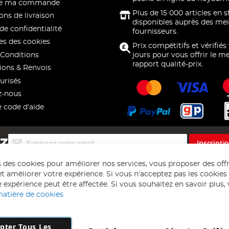
 de ma commande
Plus de 15 000 articles en 
ons de livraison
disponibles auprès des mei
de confidentialité
fournisseurs.
s des cookies
Prix compétitifs et vérifiés
Conditions
jours pour vous offrir le me
rapport qualité-prix.
ions & Renvois
urisés
z-nous
e code d'aide
Inscription
EZ
Inscripti
à
notre
s des cookies pour améliorer nos services, vous proposer des off
lettre
t améliorer votre expérience. Si vous n'acceptez pas les cookies f
d’information
 expérience peut être affectée. Si vous souhaitez en savoir plus, ve
:
matière de cookies
pter Tous Les