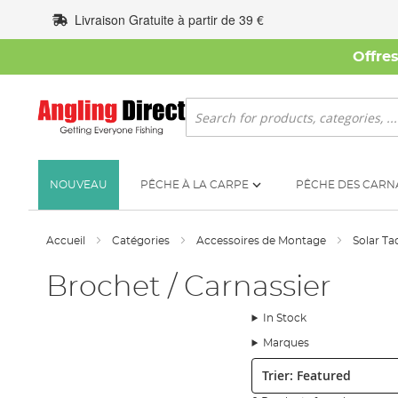
Allez
Livraison Gratuite à partir de 39 €
au
contenu
Offre
Rechercher
NOUVEAU
PÊCHE À LA CARPE
PÊCHE DES CARN
Accueil
Catégories
Accessoires de Montage
Solar Ta
Brochet / Carnassier
In Stock
Marques
Trier: