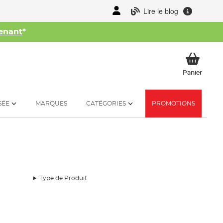
Lire le blog
enant
*
her
Mon p
Panier
SÉE
MARQUES
CATÉGORIES
PROMOTIONS
Type de Produit