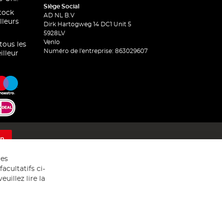
Siège Social
stock
AD NL B.V
lleurs
Dirk Hartogweg 14 DC1 Unit 5
5928LV
Venlo
 tous les
Numéro de l'entreprise: 863029607
illeur
on
res
acultatifs ci-
uillez lire la