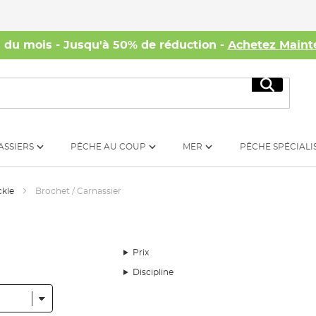
s du mois - Jusqu'à 50% de réduction -
Achetez Maint
Recherc
ASSIERS
PÊCHE AU COUP
MER
PÊCHE SPÉCIALI
ckle
Brochet / Carnassier
Prix
Discipline