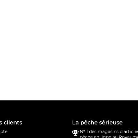
s clients
La pêche sêrieuse
pte
N° 1 des magasins d'article
pêche en ligne au Royaume