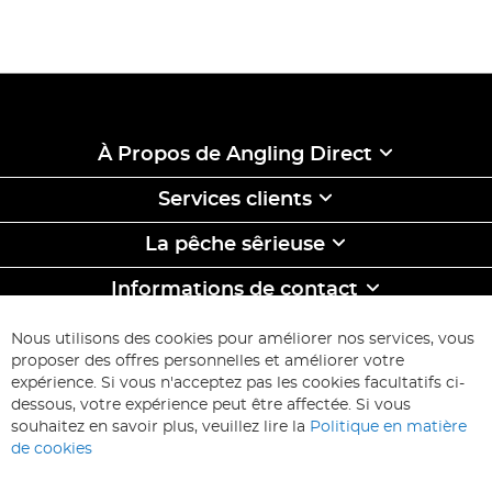
À Propos de Angling Direct
Services clients
La pêche sêrieuse
Informations de contact
ABONNEZ-VOUS & ECONOMISEZ
Nous utilisons des cookies pour améliorer nos services, vous
Inscription
proposer des offres personnelles et améliorer votre
à
expérience. Si vous n'acceptez pas les cookies facultatifs ci-
notre
Inscription
dessous, votre expérience peut être affectée. Si vous
lettre
souhaitez en savoir plus, veuillez lire la
Politique en matière
d’information
de cookies
: