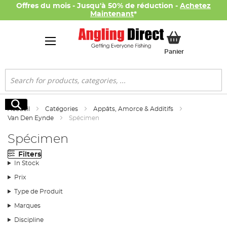
Offres du mois - Jusqu'à 50% de réduction -
Achetez
Maintenant
*
Mon panier
Panier
Rechercher
Rechercher
Accueil
Catégories
Appâts, Amorce & Additifs
Van Den Eynde
Spécimen
Spécimen
Filters
In Stock
Prix
Type de Produit
Marques
Discipline