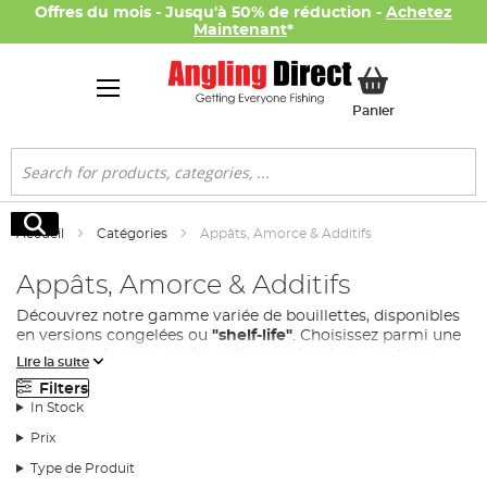
Offres du mois - Jusqu'à 50% de réduction -
Achetez
Maintenant
*
Mon panier
Panier
Rechercher
Rechercher
Accueil
Catégories
Appâts, Amorce & Additifs
Appâts, Amorce & Additifs
Découvrez notre gamme variée de bouillettes, disponibles
en versions congelées ou
"shelf-life"
. Choisissez parmi une
multitude de saveurs, des mélanges épicés aux options
Lire la suite
sucrées et laiteuses. Les bouillettes flottantes
"pop-ups"
Filters
sont idéales pour les eaux végétalisées.
In Stock
Pellets pour la
pêche à la carpe
et au
coup
:
Prix
-
Explorez notre collection de pellets polyvalents, parfaits
Type de Produit
pour différents types de pêche. Optez pour des pellets