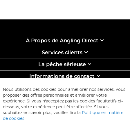
À Propos de Angling Direct
Services clients
La pêche sêrieuse
Informations de contact
ABONNEZ-VOUS & ECONOMISEZ
Nous utilisons des cookies pour améliorer nos services, vous
Inscription
proposer des offres personnelles et améliorer votre
à
expérience. Si vous n'acceptez pas les cookies facultatifs ci-
notre
Inscription
dessous, votre expérience peut être affectée. Si vous
lettre
souhaitez en savoir plus, veuillez lire la
Politique en matière
d’information
de cookies
: