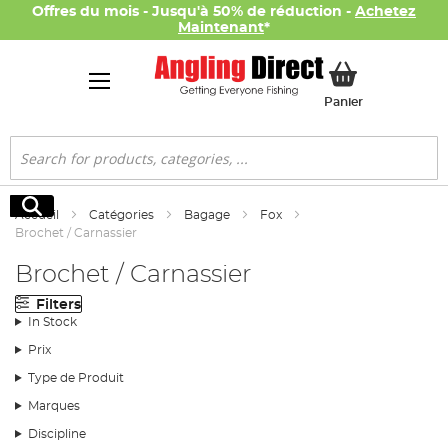
Offres du mois - Jusqu'à 50% de réduction -
Achetez
Maintenant
*
Mon panier
Panier
Rechercher
Rechercher
Accueil
Catégories
Bagage
Fox
Brochet / Carnassier
Brochet / Carnassier
Filters
In Stock
Prix
Type de Produit
Marques
Discipline