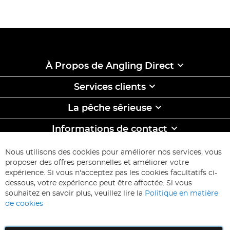
À Propos de Angling Direct
Services clients
La pêche sêrieuse
Informations de contact
ABONNEZ-VOUS & ECONOMISEZ
Nous utilisons des cookies pour améliorer nos services, vous
Inscription
proposer des offres personnelles et améliorer votre
à
expérience. Si vous n'acceptez pas les cookies facultatifs ci-
notre
Inscription
dessous, votre expérience peut être affectée. Si vous
lettre
souhaitez en savoir plus, veuillez lire la
Politique en matière
d’information
de cookies
: