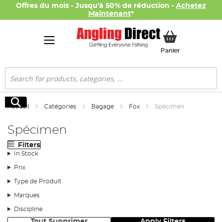
Offres du mois - Jusqu'à 50% de réduction -
Achetez
Maintenant
*
Mon panier
Panier
Rechercher
Rechercher
Accueil
Catégories
Bagage
Fox
Spécimen
Spécimen
Filters
In Stock
Prix
Type de Produit
Marques
Discipline
Tout Supprimer
Apply Filters