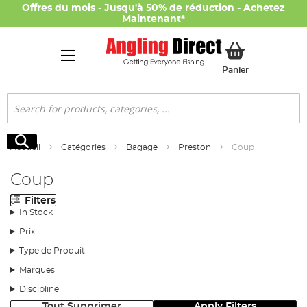
Offres du mois - Jusqu'à 50% de réduction -
Achetez
Maintenant
*
Mon panier
Panier
Rechercher
Rechercher
Accueil
Catégories
Bagage
Preston
Coup
Coup
Filters
In Stock
Prix
Type de Produit
Marques
Discipline
Tout Supprimer
Apply Filters