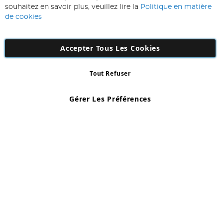
lettre
souhaitez en savoir plus, veuillez lire la
Politique en matière
d’information
de cookies
:
Accepter Tous Les Cookies
Tout Refuser
Copyright 1997 - 2026
AD NL B.V
. Tous droits réservés.
AD NL B.V Dirk Hartogweg 14 DC1 Unit 5 5928LV Venlo, Company
Gérer Les Préférences
Number: 863029607
*Des exclusions s'appliquent. Sous réserve d'erreurs et d'omissions.