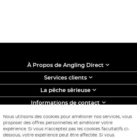
À Propos de Angling Direct
Services clients
La pêche sêrieuse
Informations de contact
ABONNEZ-VOUS & ECONOMISEZ
Nous utilisons des cookies pour améliorer nos services, vous
Inscription
proposer des offres personnelles et améliorer votre
à
expérience. Si vous n'acceptez pas les cookies facultatifs ci-
notre
Inscription
dessous, votre expérience peut être affectée. Si vous