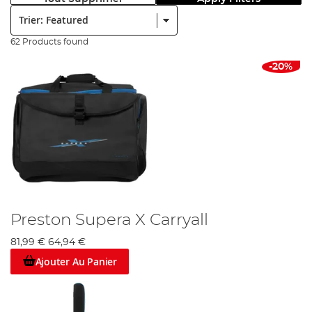
Trier:
62 Products found
-20%
Preston Supera X Carryall
81,99 €
64,94 €
Ajouter Au Panier