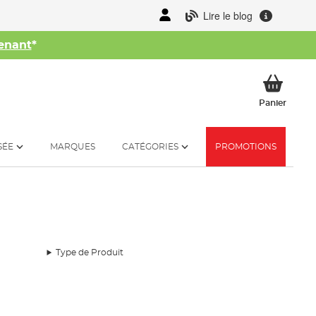
Lire le blog
enant
*
her
Mon p
Panier
SÉE
MARQUES
CATÉGORIES
PROMOTIONS
Type de Produit