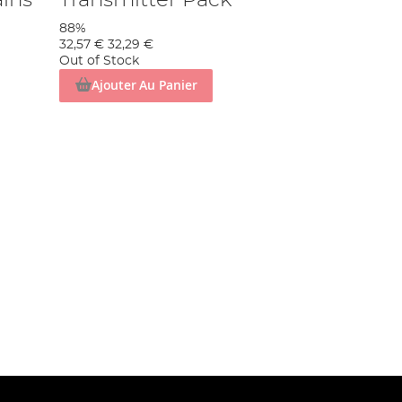
ains
Transmitter Pack
88%
32,57 €
32,29 €
Out of Stock
Ajouter Au Panier