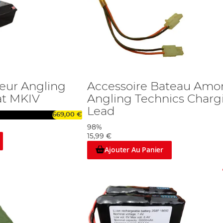
eur Angling
Accessoire Bateau Amo
at MKIV
Angling Technics Charg
Lead
669,00 €
98%
15,99 €
Ajouter Au Panier