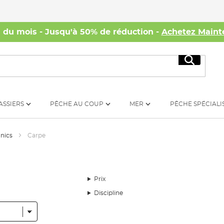
s du mois - Jusqu'à 50% de réduction -
Achetez Maint
Recherc
ASSIERS
PÊCHE AU COUP
MER
PÊCHE SPÉCIALI
hnics
Carpe
Prix
Discipline