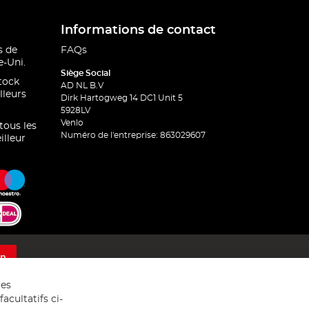
Informations de contact
s de
FAQs
-Uni.
Siège Social
stock
AD NL B.V
lleurs
Dirk Hartogweg 14 DC1 Unit 5
5928LV
Venlo
 tous les
Numéro de l'entreprise: 863029607
illeur
on
res
acultatifs ci-