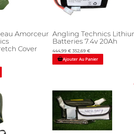
teau Amorceur
Angling Technics Lithi
ics
Batteries 7.4v 20Ah
retch Cover
444,99 €
352,69 €
Ajouter Au Panier