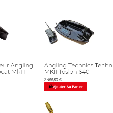
eur Angling
Angling Technics Techn
cat MkIII
MKII Toslon 640
2 455,53 €
Ajouter Au Panier