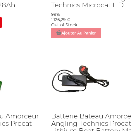
 28Ah
Technics Microcat HD
99%
1 126,29 €
Out of Stock
Ajouter Au Panier
au Amorceur
Batterie Bateau Amorc
ics Procat
Angling Technics Proca