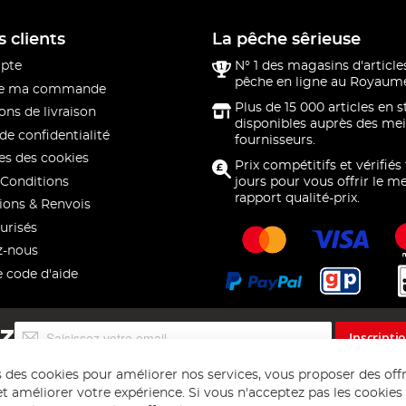
s clients
La pêche sêrieuse
pte
N° 1 des magasins d'article
pêche en ligne au Royaume
 de ma commande
Plus de 15 000 articles en 
ons de livraison
disponibles auprès des mei
de confidentialité
fournisseurs.
s des cookies
Prix compétitifs et vérifiés
Conditions
jours pour vous offrir le me
rapport qualité-prix.
ions & Renvois
urisés
z-nous
e code d'aide
Inscription
EZ
Inscripti
à
notre
s des cookies pour améliorer nos services, vous proposer des off
lettre
t améliorer votre expérience. Si vous n'acceptez pas les cookies f
d’information