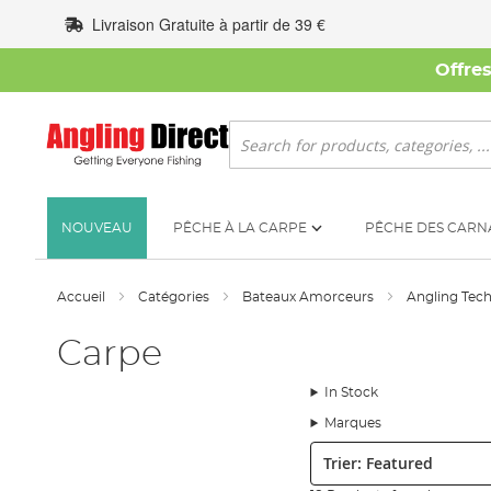
Allez
Livraison Gratuite à partir de 39 €
au
contenu
Offre
Rechercher
NOUVEAU
PÊCHE À LA CARPE
PÊCHE DES CARN
Accueil
Catégories
Bateaux Amorceurs
Angling Tec
Carpe
In Stock
Marques
Trier: