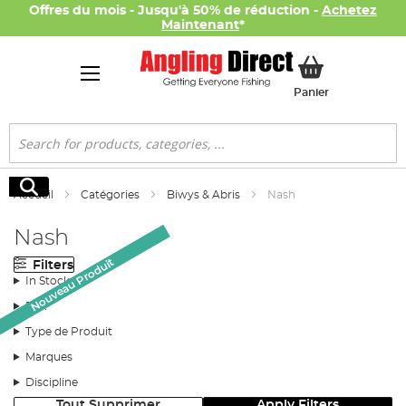
Offres du mois - Jusqu'à 50% de réduction -
Achetez
Maintenant
*
Mon panier
Panier
Rechercher
Rechercher
Accueil
Catégories
Biwys & Abris
Nash
Nash
Nouveau Produit
Nouveau Produit
Filters
In Stock
Prix
Type de Produit
Marques
Discipline
Tout Supprimer
Apply Filters