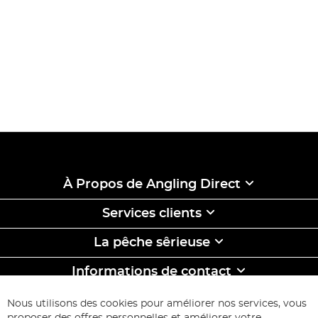
À Propos de Angling Direct
Services clients
La pêche sêrieuse
Informations de contact
ABONNEZ-VOUS & ECONOMISEZ
Nous utilisons des cookies pour améliorer nos services, vous
Inscription