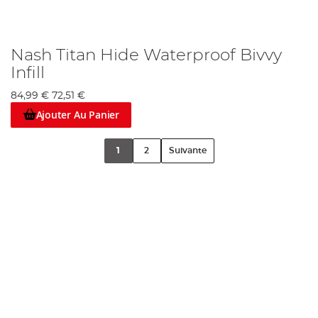
Nash Titan Hide Waterproof Bivvy
Infill
84,99 €
72,51 €
Ajouter Au Panier
1
2
Suivante