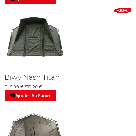
-20%
Biwy Nash Titan T1
649,99 €
519,20 €
Ajouter Au Panier