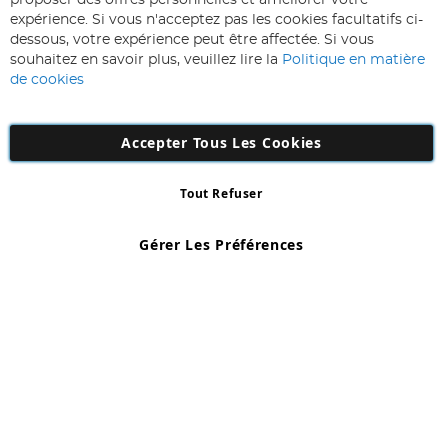
proposer des offres personnelles et améliorer votre
à
expérience. Si vous n'acceptez pas les cookies facultatifs ci-
notre
Inscription
dessous, votre expérience peut être affectée. Si vous
lettre
souhaitez en savoir plus, veuillez lire la
Politique en matière
d’information
de cookies
:
Accepter Tous Les Cookies
Tout Refuser
Copyright 1997 - 2026
AD NL B.V
. Tous droits réservés.
AD NL B.V Dirk Hartogweg 14 DC1 Unit 5 5928LV Venlo, Company
Gérer Les Préférences
Number: 863029607
*Des exclusions s'appliquent. Sous réserve d'erreurs et d'omissions.