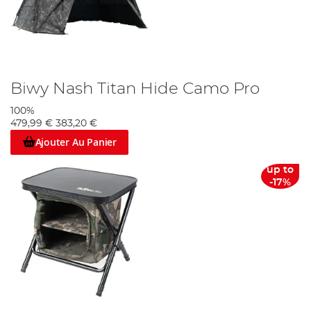
Biwy Nash Titan Hide Camo Pro
100%
479,99 €
383,20 €
Ajouter Au Panier
up to
-17%