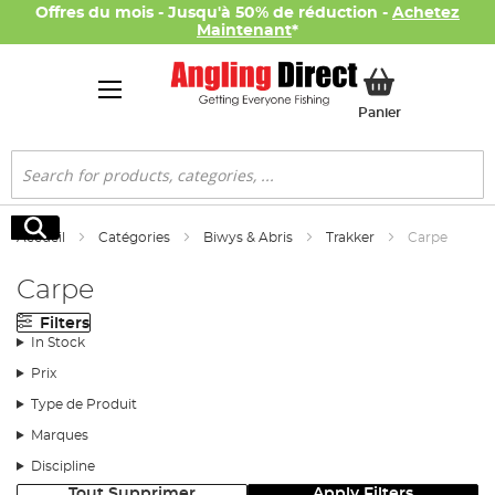
Offres du mois - Jusqu'à 50% de réduction -
Achetez
Maintenant
*
Mon panier
Panier
Rechercher
Rechercher
Accueil
Catégories
Biwys & Abris
Trakker
Carpe
Carpe
Filters
In Stock
Prix
Type de Produit
Marques
Discipline
Tout Supprimer
Apply Filters