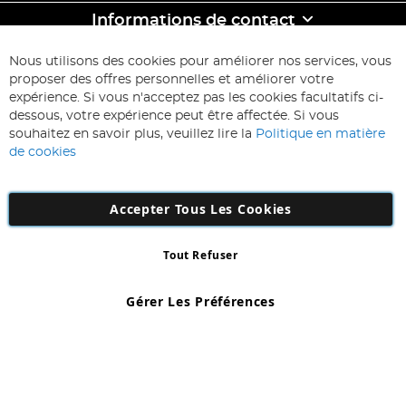
Informations de contact
ABONNEZ-VOUS & ECONOMISEZ
Nous utilisons des cookies pour améliorer nos services, vous
Inscription
proposer des offres personnelles et améliorer votre
à
expérience. Si vous n'acceptez pas les cookies facultatifs ci-
notre
Inscription
dessous, votre expérience peut être affectée. Si vous
lettre
souhaitez en savoir plus, veuillez lire la
Politique en matière
d’information
de cookies
:
Accepter Tous Les Cookies
Tout Refuser
Copyright 1997 - 2026
AD NL B.V
. Tous droits réservés.
AD NL B.V Dirk Hartogweg 14 DC1 Unit 5 5928LV Venlo, Company
Gérer Les Préférences
Number: 863029607
*Des exclusions s'appliquent. Sous réserve d'erreurs et d'omissions.