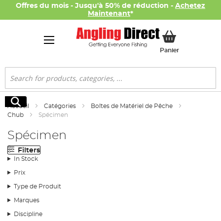
Offres du mois - Jusqu'à 50% de réduction -
Achetez
Maintenant
*
Mon panier
Panier
Rechercher
Rechercher
Accueil
Catégories
Boîtes de Matériel de Pêche
Chub
Spécimen
Spécimen
Filters
In Stock
Prix
Type de Produit
Marques
Discipline