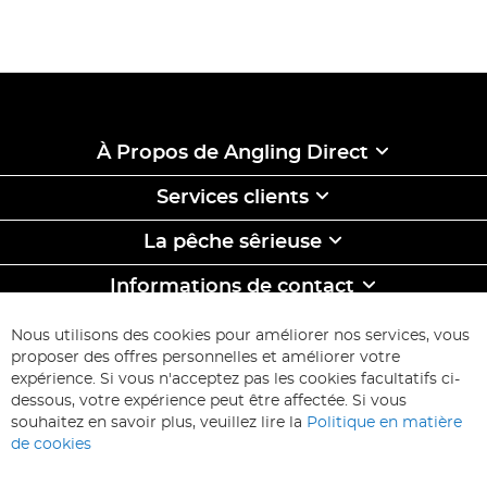
À Propos de Angling Direct
Services clients
La pêche sêrieuse
Informations de contact
ABONNEZ-VOUS & ECONOMISEZ
Nous utilisons des cookies pour améliorer nos services, vous
Inscription
proposer des offres personnelles et améliorer votre
à
expérience. Si vous n'acceptez pas les cookies facultatifs ci-
notre
Inscription
dessous, votre expérience peut être affectée. Si vous
lettre
souhaitez en savoir plus, veuillez lire la
Politique en matière
d’information
de cookies
: