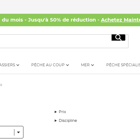
s du mois - Jusqu'à 50% de réduction -
Achetez Maint
Recherc
ASSIERS
PÊCHE AU COUP
MER
PÊCHE SPÉCIALI
a
Prix
Discipline