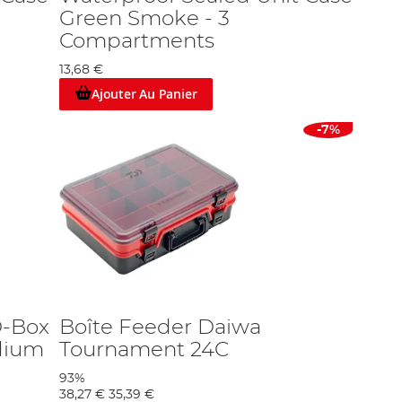
Green Smoke - 3
Compartments
13,68 €
Ajouter Au Panier
-7%
D-Box
Boîte Feeder Daiwa
dium
Tournament 24C
93%
38,27 €
35,39 €