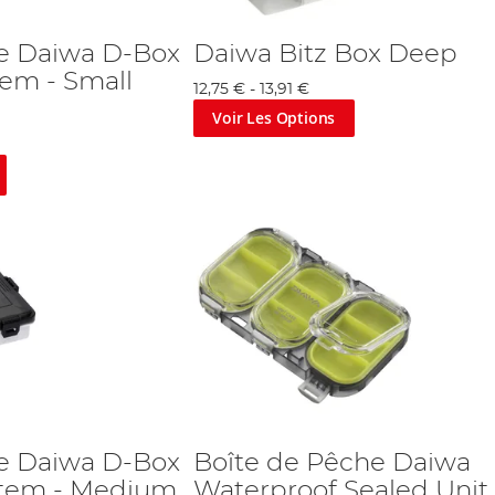
e Daiwa D-Box
Daiwa Bitz Box Deep
tem - Small
12,75 €
-
13,91 €
Voir Les Options
e Daiwa D-Box
Boîte de Pêche Daiwa
stem - Medium
Waterproof Sealed Unit