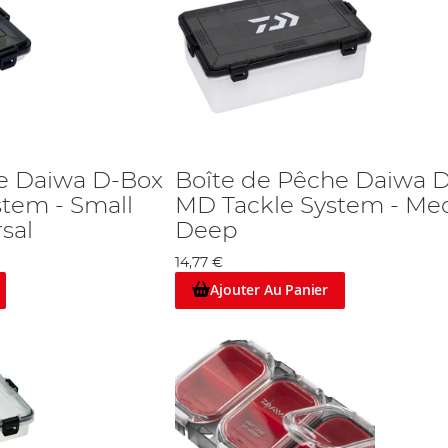
e Daiwa D-Box
Boîte de Pêche Daiwa 
stem - Small
MD Tackle System - M
sal
Deep
14,77 €
Ajouter Au Panier