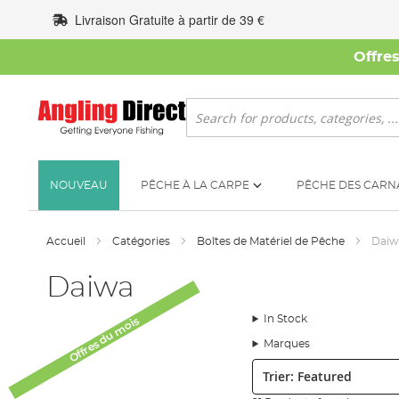
Allez
Livraison Gratuite à partir de 39 €
au
contenu
Offre
Rechercher
NOUVEAU
PÊCHE À LA CARPE
PÊCHE DES CARN
Accueil
Catégories
Boîtes de Matériel de Pêche
Daiw
Daiwa
In Stock
Offres du mois
Marques
Trier: