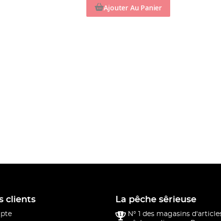
Ajouter Au Panier
s clients
La pêche sêrieuse
pte
N° 1 des magasins d'article