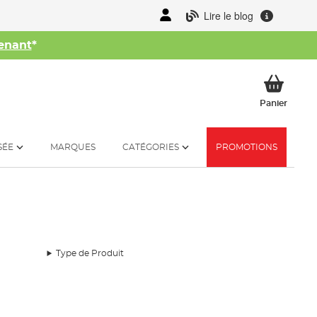
Lire le blog
enant
*
her
Mon p
Panier
SÉE
MARQUES
CATÉGORIES
PROMOTIONS
Type de Produit