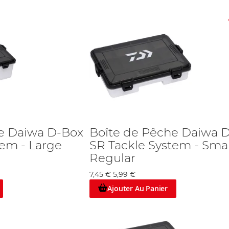
e Daiwa D-Box
Boîte de Pêche Daiwa 
tem - Large
SR Tackle System - Smal
Regular
7,45 €
5,99 €
Ajouter Au Panier