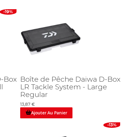
-19%
D-Box
Boîte de Pêche Daiwa D-Box
l
LR Tackle System - Large
Regular
13,87 €
Ajouter Au Panier
-13%