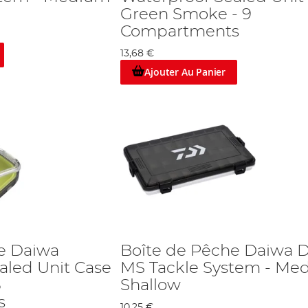
Green Smoke - 9
Compartments
13,68 €
Ajouter Au Panier
e Daiwa
Boîte de Pêche Daiwa 
aled Unit Case
MS Tackle System - Me
3
Shallow
s
10,25 €