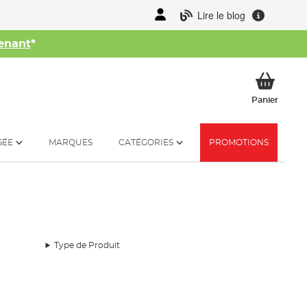
Lire le blog
enant
*
her
Mon p
Panier
SÉE
MARQUES
CATÉGORIES
PROMOTIONS
Type de Produit