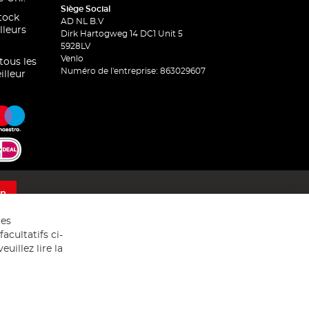
Siège Social
stock
AD NL B.V
lleurs
Dirk Hartogweg 14 DC1 Unit 5
5928LV
Venlo
 tous les
Numéro de l'entreprise: 863029607
illeur
on
res
acultatifs ci-
uillez lire la