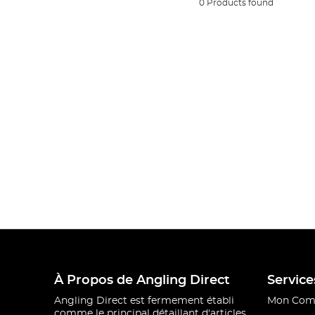
0 Products found
À Propos de Angling Direct
Service
Angling Direct est fermement établi
Mon Com
comme le principal détaillant d'articles