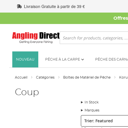
Allez
Livraison Gratuite à partir de 39 €
au
contenu
Offre
Rechercher
NOUVEAU
PÊCHE À LA CARPE
PÊCHE DES CARN
Accueil
Catégories
Boîtes de Matériel de Pêche
Kor
Coup
In Stock
Marques
Trier: