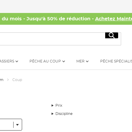
s du mois - Jusqu'à 50% de réduction -
Achetez Maint
Recherc
ASSIERS
PÊCHE AU COUP
MER
PÊCHE SPÉCIALI
um
Coup
Prix
Discipline