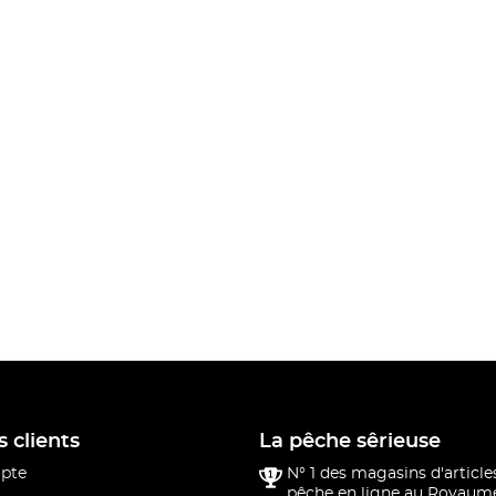
s clients
La pêche sêrieuse
pte
N° 1 des magasins d'article
pêche en ligne au Royaume