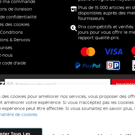
 de ma commande
Plus de 15 000 articles en 
ons de livraison
disponibles auprès des mei
de confidentialité
fournisseurs.
s des cookies
Prix compétitifs et vérifiés
Conditions
jours pour vous offrir le me
rapport qualité-prix.
ions & Renvois
urisés
z-nous
e code d'aide
Inscription
EZ
Inscripti
à
notre
s des cookies pour améliorer nos services, vous proposer des off
lettre
t améliorer votre expérience. Si vous n'acceptez pas les cookies f
d’information
 expérience peut être affectée. Si vous souhaitez en savoir plus, ve
:
matière de cookies
pter Tous Les