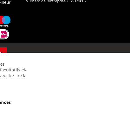
Numéro de l'entreprise: 863029607
illeur
on
res
acultatifs ci-
uillez lire la
ences
029607