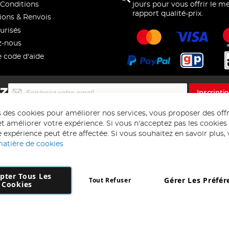
Conditions
jours pour vous offrir le me
rapport qualité-prix.
ions & Renvois
urisés
z-nous
e code d'aide
Inscription
EZ
Inscripti
à
notre
s des cookies pour améliorer nos services, vous proposer des off
lettre
t améliorer votre expérience. Si vous n'acceptez pas les cookies f
d’information
 expérience peut être affectée. Si vous souhaitez en savoir plus, ve
:
matière de cookies
pter Tous Les
Gérer Les Préfér
Tout Refuser
Copyright 1997 - 2026
AD NL B.V
. Tous droits réservés.
Cookies
 B.V Dirk Hartogweg 14 DC1 Unit 5 5928LV Venlo, Company Number: 863
*Des exclusions s'appliquent. Sous réserve d'erreurs et d'omissions.