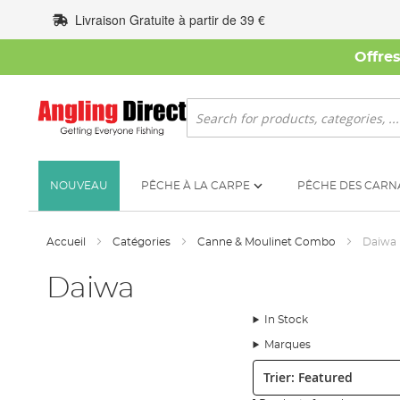
Allez
Livraison Gratuite à partir de 39 €
au
contenu
Offre
Rechercher
NOUVEAU
PÊCHE À LA CARPE
PÊCHE DES CARN
Accueil
Catégories
Canne & Moulinet Combo
Daiwa
Daiwa
In Stock
Marques
Trier: