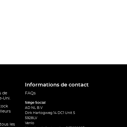
Informations de contact
s de
FAQs
-Uni.
Siège Social
stock
AD NL B.V
lleurs
Dirk Hartogweg 14 DC1 Unit 5
5928LV
Venlo
 tous les