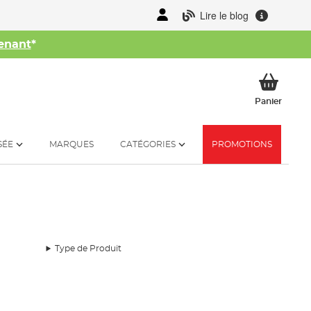
Lire le blog
enant
*
her
Mon p
Panier
SÉE
MARQUES
CATÉGORIES
PROMOTIONS
Type de Produit