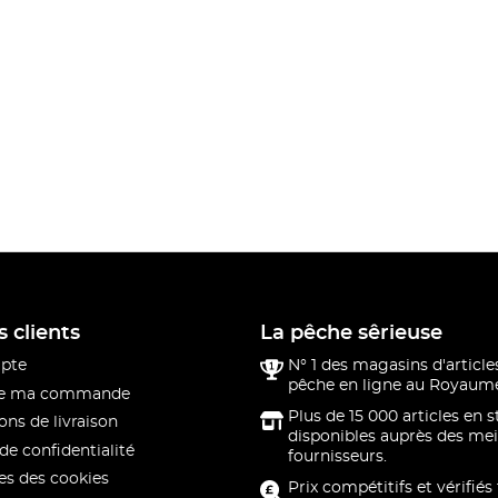
s clients
La pêche sêrieuse
pte
N° 1 des magasins d'article
pêche en ligne au Royaume
 de ma commande
Plus de 15 000 articles en 
ons de livraison
disponibles auprès des mei
de confidentialité
fournisseurs.
s des cookies
Prix compétitifs et vérifiés