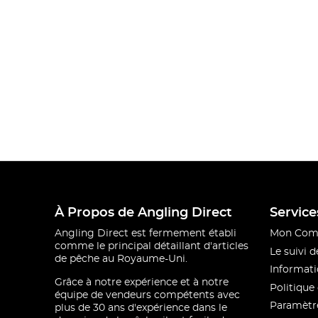
À Propos de Angling Direct
Service
Angling Direct est fermement établi
Mon Com
comme le principal détaillant d'articles
Le suivi
de pêche au Royaume-Uni.
Informati
Grâce à notre expérience et à notre
Politique 
équipe de vendeurs compétents avec
Paramètre
plus de 30 ans d'expérience dans le