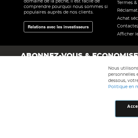
domaine de la pêche, il est facile de
Termes & 
comprendre pourquoi nous sommes si
Réclamat
populaires auprès de nos clients.
Achat séc
Relations avec les investisseurs
Contacte
Afficher l
ABONNEZ-VOUS & ECONOMIS
Nous utilison
personnelles e
dessous, votre
Politique en 
Acce
AD NL