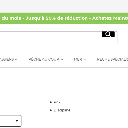
s du mois - Jusqu'à 50% de réduction -
Achetez Maint
Recherc
ASSIERS
PÊCHE AU COUP
MER
PÊCHE SPÉCIALI
Prix
Discipline