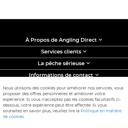
À Propos de Angling Direct
Services clients
La pêche sêrieuse
Informations de contact
ABONNEZ-VOUS & ECONOMISEZ
Nous utilisons des cookies pour améliorer nos services, vous
Inscription
proposer des offres personnelles et améliorer votre
à
expérience. Si vous n'acceptez pas les cookies facultatifs ci-
notre
Inscription
dessous, votre expérience peut être affectée. Si vous
lettre
souhaitez en savoir plus, veuillez lire la
Politique en matière
d’information
de cookies
: