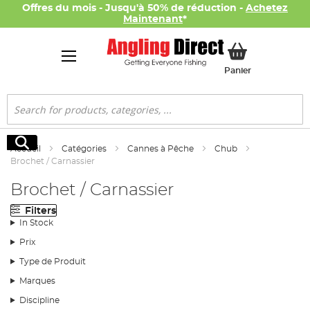
Offres du mois - Jusqu'à 50% de réduction -
Achetez
Maintenant
*
Mon panier
Panier
Rechercher
Rechercher
Accueil
Catégories
Cannes à Pêche
Chub
Brochet / Carnassier
Brochet / Carnassier
Filters
In Stock
Prix
Type de Produit
Marques
Discipline