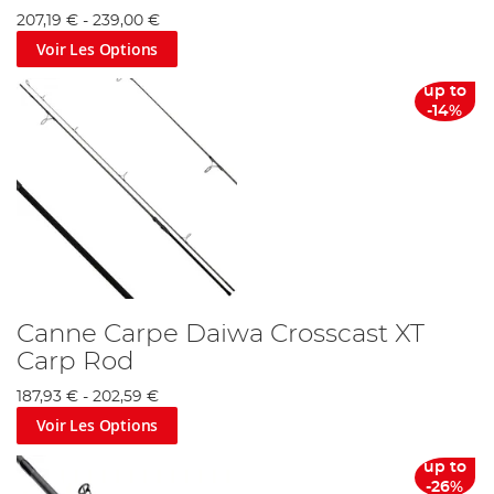
207,19 €
-
239,00 €
Voir Les Options
up to
-14%
Canne Carpe Daiwa Crosscast XT
Carp Rod
187,93 €
-
202,59 €
Voir Les Options
up to
-26%