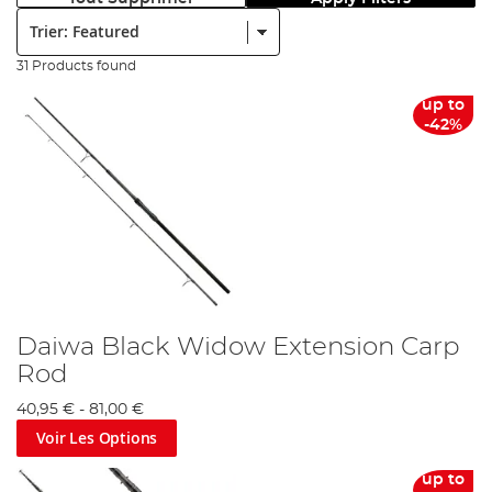
Trier:
31 Products found
up to
-42%
Daiwa Black Widow Extension Carp
Rod
40,95 €
-
81,00 €
Voir Les Options
up to