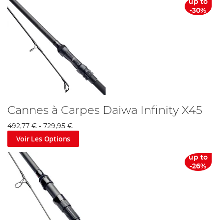
up to
-30%
Cannes à Carpes Daiwa Infinity X45
492,77 €
-
729,95 €
Voir Les Options
up to
-26%