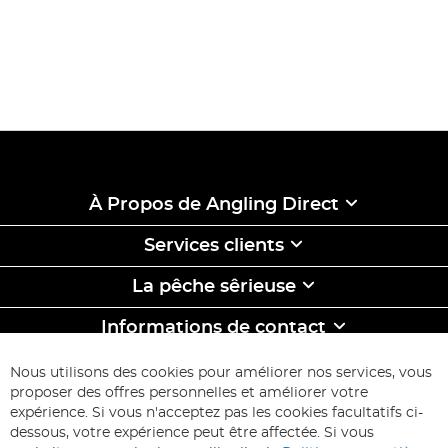
À Propos de Angling Direct
Services clients
La pêche sêrieuse
Informations de contact
ABONNEZ-VOUS & ECONOMISEZ
Nous utilisons des cookies pour améliorer nos services, vous
Inscription
proposer des offres personnelles et améliorer votre
à
expérience. Si vous n'acceptez pas les cookies facultatifs ci-
notre
Inscription
dessous, votre expérience peut être affectée. Si vous
lettre