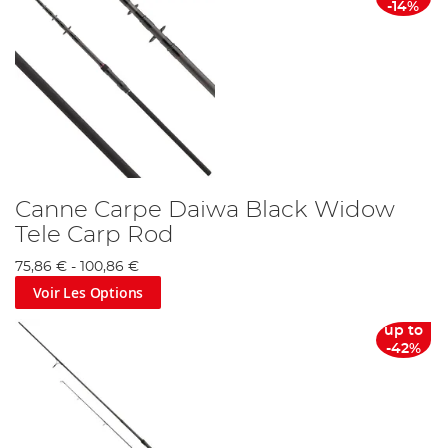
-14%
Canne Carpe Daiwa Black Widow
Tele Carp Rod
75,86 €
-
100,86 €
Voir Les Options
up to
-42%