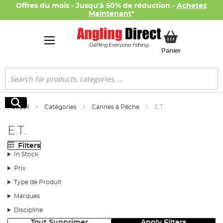
Offres du mois - Jusqu'à 50% de réduction -
Achetez
Maintenant
*
Mon panier
Panier
Rechercher
Rechercher
Accueil
Catégories
Cannes à Pêche
E.T.
E.T.
Filters
In Stock
Prix
Type de Produit
Marques
Discipline
Tout Supprimer
Apply Filters