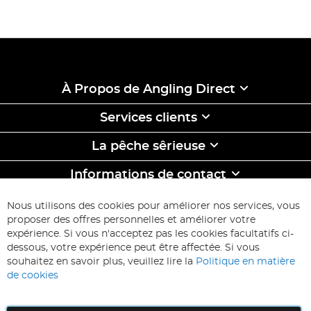
À Propos de Angling Direct
Services clients
La pêche sêrieuse
Informations de contact
ABONNEZ-VOUS & ECONOMISEZ
Nous utilisons des cookies pour améliorer nos services, vous
Inscription
proposer des offres personnelles et améliorer votre
à
expérience. Si vous n'acceptez pas les cookies facultatifs ci-
notre
Inscription
dessous, votre expérience peut être affectée. Si vous
lettre
souhaitez en savoir plus, veuillez lire la
Politique en matière
d’information
de cookies
: