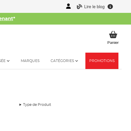
Lire le blog
enant
*
her
Mon p
Panier
SÉE
MARQUES
CATÉGORIES
PROMOTIONS
Type de Produit