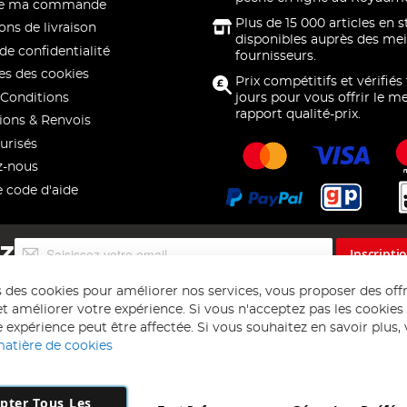
 de ma commande
Plus de 15 000 articles en 
ons de livraison
disponibles auprès des mei
de confidentialité
fournisseurs.
s des cookies
Prix compétitifs et vérifiés
Conditions
jours pour vous offrir le me
rapport qualité-prix.
ions & Renvois
urisés
z-nous
e code d'aide
Inscription
EZ
Inscripti
à
notre
s des cookies pour améliorer nos services, vous proposer des off
lettre
t améliorer votre expérience. Si vous n'acceptez pas les cookies f
d’information
 expérience peut être affectée. Si vous souhaitez en savoir plus, ve
:
matière de cookies
pter Tous Les