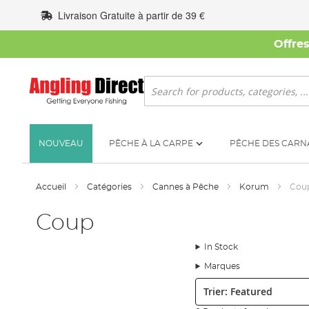
Allez
Livraison Gratuite à partir de 39 €
au
contenu
Offre
Rechercher
NOUVEAU
PÊCHE À LA CARPE
PÊCHE DES CARN
Accueil
Catégories
Cannes à Pêche
Korum
Cou
Coup
In Stock
Marques
Trier: