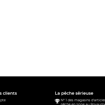
s clients
La pêche sêrieuse
pte
N° 1 des magasins d'article
pêche en ligne au Royaume