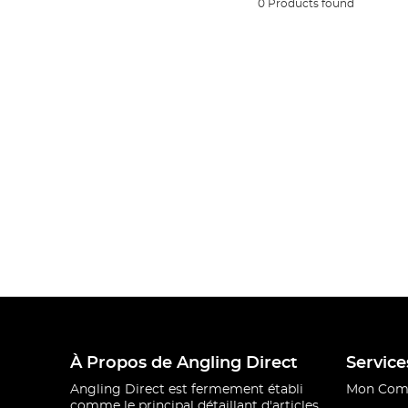
0 Products found
À Propos de Angling Direct
Service
Angling Direct est fermement établi
Mon Com
comme le principal détaillant d'articles