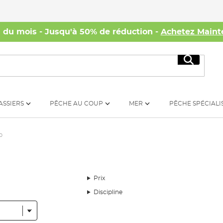
s du mois - Jusqu'à 50% de réduction -
Achetez Maint
Recherc
ASSIERS
PÊCHE AU COUP
MER
PÊCHE SPÉCIALI
p
Prix
Discipline