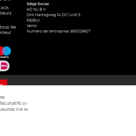
Siège Social
stock
AD NL B.V
lleurs
Dirk Hartogweg 14 DC1 Unit 5
5928LV
Venlo
 tous les
Numéro de l'entreprise: 863029607
illeur
on
res
acultatifs ci-
uillez lire la