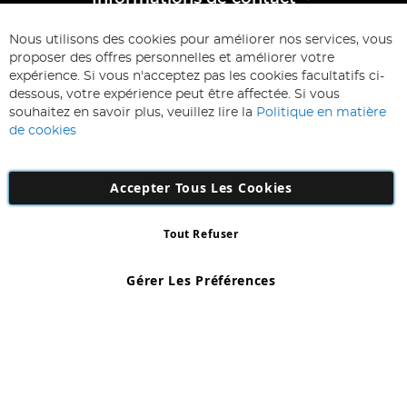
ABONNEZ-VOUS & ECONOMISEZ
Nous utilisons des cookies pour améliorer nos services, vous
Inscription
proposer des offres personnelles et améliorer votre
à
expérience. Si vous n'acceptez pas les cookies facultatifs ci-
notre
Inscription
dessous, votre expérience peut être affectée. Si vous
lettre
souhaitez en savoir plus, veuillez lire la
Politique en matière
d’information
de cookies
:
Accepter Tous Les Cookies
Tout Refuser
Copyright 1997 - 2026
AD NL B.V
. Tous droits réservés.
AD NL B.V Dirk Hartogweg 14 DC1 Unit 5 5928LV Venlo, Company
Gérer Les Préférences
Number: 863029607
*Des exclusions s'appliquent. Sous réserve d'erreurs et d'omissions.