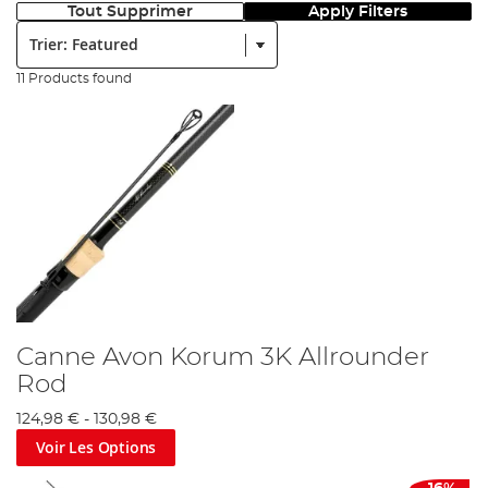
Tout Supprimer
Apply Filters
Trier:
11 Products found
Canne Avon Korum 3K Allrounder
Rod
124,98 €
-
130,98 €
Voir Les Options