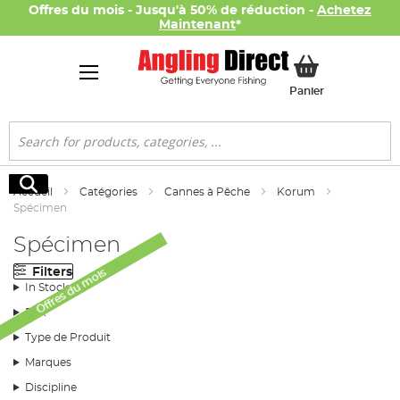
Offres du mois - Jusqu'à 50% de réduction -
Achetez
Maintenant
*
Mon panier
Panier
Rechercher
Rechercher
Accueil
Catégories
Cannes à Pêche
Korum
Spécimen
Spécimen
Filters
Offres du mois
In Stock
Prix
Type de Produit
Marques
Discipline