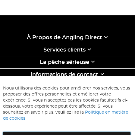
À Propos de Angling Direct
Services clients
La pêche sêrieuse
Informations de contact
ABONNEZ-VOUS & ECONOMISEZ
Nous utilisons des cookies pour améliorer nos services, vous
Inscription
proposer des offres personnelles et améliorer votre
à
expérience. Si vous n'acceptez pas les cookies facultatifs ci-
notre
Inscription
dessous, votre expérience peut être affectée. Si vous
lettre
souhaitez en savoir plus, veuillez lire la
Politique en matière
d’information
de cookies
: