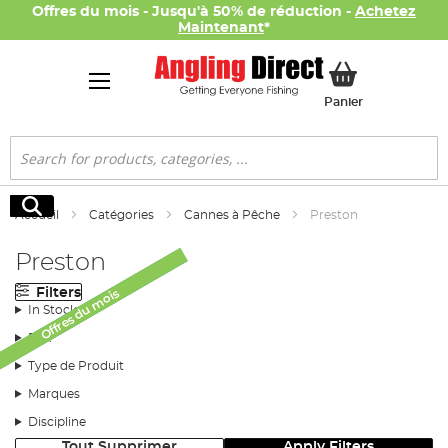
Offres du mois - Jusqu'à 50% de réduction -
Achetez
Maintenant
*
Mon panier
Panier
Rechercher
Rechercher
Accueil
Catégories
Cannes à Pêche
Preston
Preston
Nouveau Produit
Filters
Offres du mois
Offres du mois
In Stock
Prix
Type de Produit
Marques
Discipline
Tout Supprimer
Apply Filters