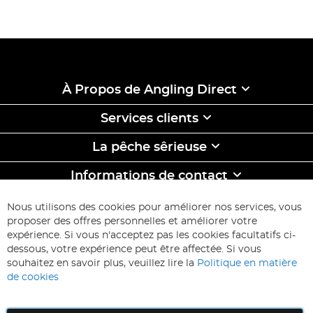
À Propos de Angling Direct
Services clients
La pêche sêrieuse
Informations de contact
ABONNEZ-VOUS & ECONOMISEZ
Nous utilisons des cookies pour améliorer nos services, vous
Inscription
proposer des offres personnelles et améliorer votre
à
expérience. Si vous n'acceptez pas les cookies facultatifs ci-
notre
Inscription
dessous, votre expérience peut être affectée. Si vous
lettre
souhaitez en savoir plus, veuillez lire la
Politique en matière
d’information
de cookies
: