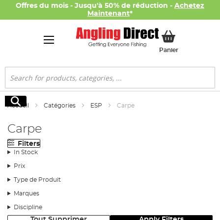
Offres du mois - Jusqu'à 50% de réduction -
Achetez
Maintenant
*
Mon panier
Panier
Rechercher
Rechercher
Accueil
Catégories
ESP
Carpe
Carpe
Filters
In Stock
Prix
Type de Produit
Marques
Discipline
Tout Supprimer
Apply Filters