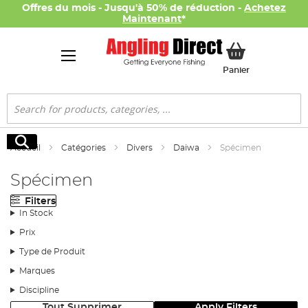
Offres du mois - Jusqu'à 50% de réduction -
Achetez
Maintenant
*
Mon panier
Panier
Rechercher
Rechercher
Accueil
Catégories
Divers
Daiwa
Spécimen
Spécimen
Filters
In Stock
Prix
Type de Produit
Marques
Discipline
Tout Supprimer
Apply Filters