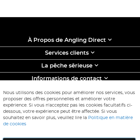
À Propos de Angling Direct
Services clients
La pêche sêrieuse
Informations de contact
ABONNEZ-VOUS & ECONOMISEZ
Nous utilisons des cookies pour améliorer nos services, vous
Inscription
proposer des offres personnelles et améliorer votre
à
expérience. Si vous n'acceptez pas les cookies facultatifs ci-
notre
Inscription
dessous, votre expérience peut être affectée. Si vous
lettre
souhaitez en savoir plus, veuillez lire la
Politique en matière
d’information
de cookies
: