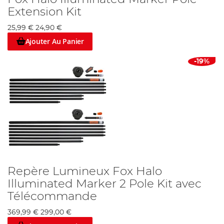
Extension Kit
25,99 €
24,90 €
Ajouter Au Panier
-19%
Repère Lumineux Fox Halo
Illuminated Marker 2 Pole Kit avec
Télécommande
369,99 €
299,00 €