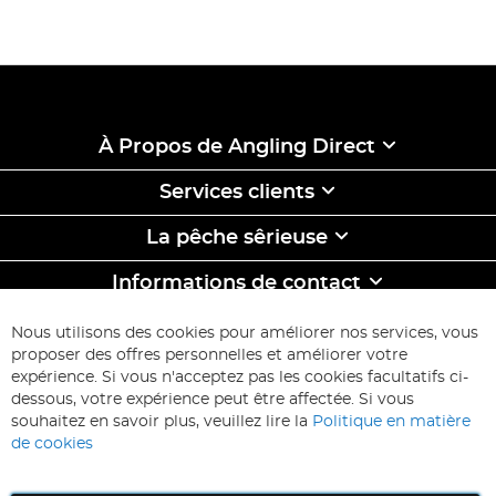
À Propos de Angling Direct
Services clients
La pêche sêrieuse
Informations de contact
ABONNEZ-VOUS & ECONOMISEZ
Nous utilisons des cookies pour améliorer nos services, vous
Inscription
proposer des offres personnelles et améliorer votre
à
expérience. Si vous n'acceptez pas les cookies facultatifs ci-
notre
Inscription
dessous, votre expérience peut être affectée. Si vous
lettre
souhaitez en savoir plus, veuillez lire la
Politique en matière
d’information
de cookies
: