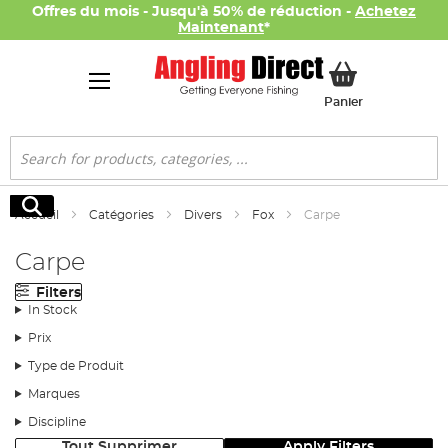
Offres du mois - Jusqu'à 50% de réduction -
Achetez
Maintenant
*
Mon panier
Panier
Rechercher
Rechercher
Accueil
Catégories
Divers
Fox
Carpe
Carpe
Filters
In Stock
Prix
Type de Produit
Marques
Discipline
Tout Supprimer
Apply Filters