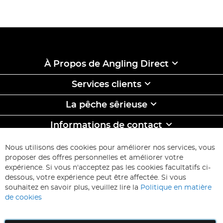
À Propos de Angling Direct
Services clients
La pêche sêrieuse
Informations de contact
ABONNEZ-VOUS & ECONOMISEZ
Nous utilisons des cookies pour améliorer nos services, vous
Inscription
proposer des offres personnelles et améliorer votre
à
expérience. Si vous n'acceptez pas les cookies facultatifs ci-
notre
Inscription
dessous, votre expérience peut être affectée. Si vous
lettre
souhaitez en savoir plus, veuillez lire la
Politique en matière
d’information
de cookies
: