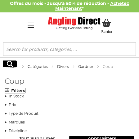
Offres du mois - Jusqu'à 50% de réduction -
Achetez
Maintenant
*
Mon panier
Panier
Rechercher
Rechercher
Accueil
Catégories
Divers
Gardner
Coup
Coup
Filters
In Stock
Prix
Type de Produit
Marques
Discipline
Tout Supprimer
Apply Filters