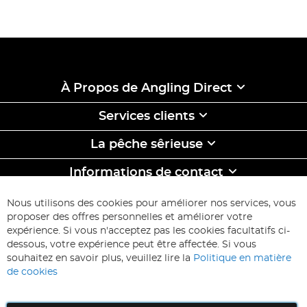
À Propos de Angling Direct
Services clients
La pêche sêrieuse
Informations de contact
ABONNEZ-VOUS & ECONOMISEZ
Nous utilisons des cookies pour améliorer nos services, vous
Inscription
proposer des offres personnelles et améliorer votre
à
expérience. Si vous n'acceptez pas les cookies facultatifs ci-
notre
Inscription
dessous, votre expérience peut être affectée. Si vous
lettre
souhaitez en savoir plus, veuillez lire la
Politique en matière
d’information
de cookies
: