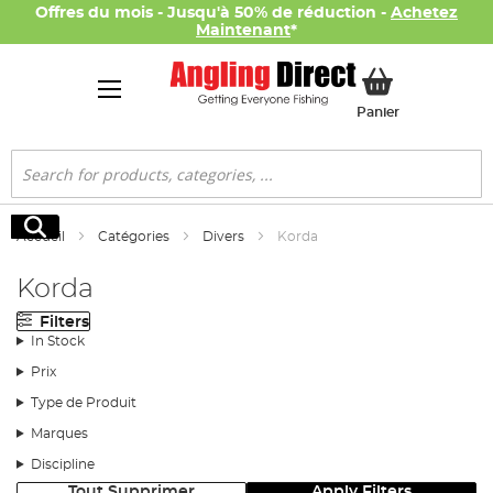
Offres du mois - Jusqu'à 50% de réduction -
Achetez
Maintenant
*
Mon panier
Panier
Rechercher
Rechercher
Accueil
Catégories
Divers
Korda
Korda
Filters
In Stock
Prix
Type de Produit
Marques
Discipline
Tout Supprimer
Apply Filters