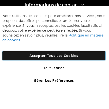
Informations de contact
ABONNEZ-VOUS & ECONOMISEZ
Nous utilisons des cookies pour améliorer nos services, vous
Inscription
proposer des offres personnelles et améliorer votre
à
expérience. Si vous n'acceptez pas les cookies facultatifs ci-
notre
Inscription
dessous, votre expérience peut être affectée. Si vous
lettre
souhaitez en savoir plus, veuillez lire la
Politique en matière
d’information
de cookies
:
Accepter Tous Les Cookies
Tout Refuser
Copyright 1997 - 2026
AD NL B.V
. Tous droits réservés.
AD NL B.V Dirk Hartogweg 14 DC1 Unit 5 5928LV Venlo, Company
Gérer Les Préférences
Number: 863029607
*Des exclusions s'appliquent. Sous réserve d'erreurs et d'omissions.