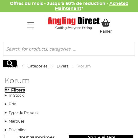
Offres du mois - Jusqu'à 50% de réduction -
Achetez
Maintenant
*
Mon panier
Panier
Rechercher
Rechercher
Accueil
Catégories
Divers
Korum
Korum
Filters
In Stock
Prix
Type de Produit
Marques
Discipline
Tout Supprimer
Apply Filters