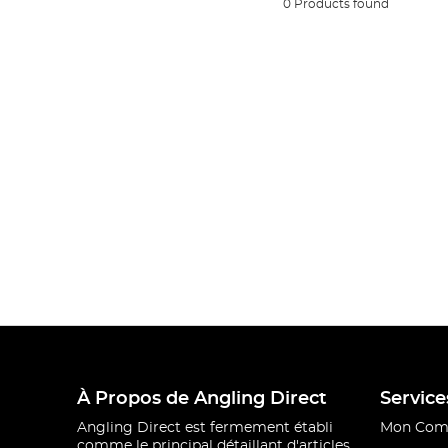
0 Products found
À Propos de Angling Direct
Service
Angling Direct est fermement établi
Mon Com
comme le principal détaillant d'articles