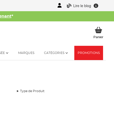
Lire le blog
enant
*
her
Mon p
Panier
SÉE
MARQUES
CATÉGORIES
PROMOTIONS
Type de Produit