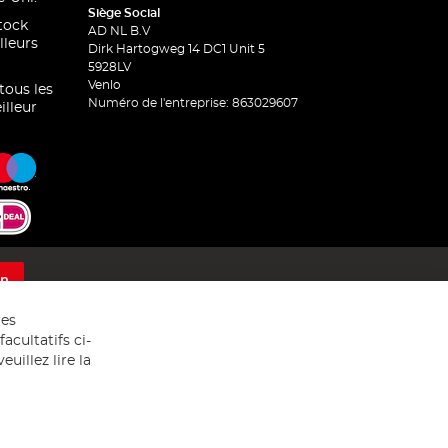
Siège Social
stock
AD NL B.V
lleurs
Dirk Hartogweg 14 DC1 Unit 5
5928LV
Venlo
 tous les
Numéro de l'entreprise: 863029607
illeur
on
res
acultatifs ci-
uillez lire la