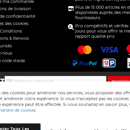
 de ma commande
Plus de 15 000 articles en 
ons de livraison
disponibles auprès des mei
de confidentialité
fournisseurs.
s des cookies
Prix compétitifs et vérifiés
Conditions
jours pour vous offrir le me
rapport qualité-prix.
ions & Renvois
urisés
z-nous
e code d'aide
Inscription
EZ
Inscripti
à
notre
s des cookies pour améliorer nos services, vous proposer des off
lettre
t améliorer votre expérience. Si vous n'acceptez pas les cookies f
d’information
 expérience peut être affectée. Si vous souhaitez en savoir plus, ve
:
matière de cookies
pter Tous Les