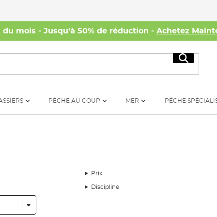
s du mois - Jusqu'à 50% de réduction -
Achetez Maint
Recherc
ASSIERS
PÊCHE AU COUP
MER
PÊCHE SPÉCIALI
Prix
Discipline