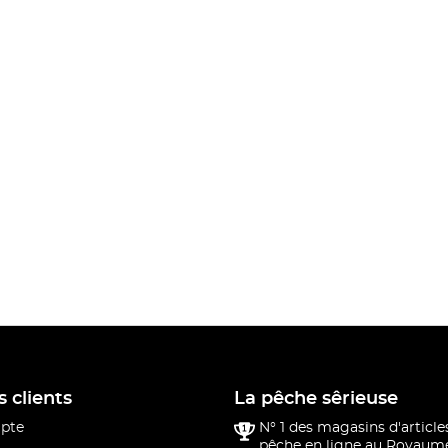
s clients
La pêche sêrieuse
pte
N° 1 des magasins d'article
pêche en ligne au Royaume