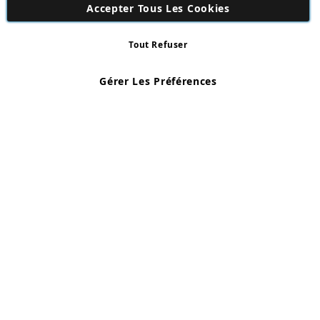
Accepter Tous Les Cookies
Tout Refuser
Copyright 1997 - 2026
AD NL B.V
. Tous droits réservés.
AD NL B.V Dirk Hartogweg 14 DC1 Unit 5 5928LV Venlo, Company
Gérer Les Préférences
Number: 863029607
*Des exclusions s'appliquent. Sous réserve d'erreurs et d'omissions.