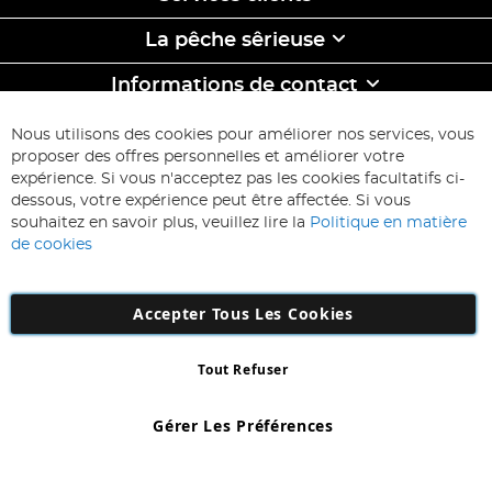
La pêche sêrieuse
Informations de contact
ABONNEZ-VOUS & ECONOMISEZ
Nous utilisons des cookies pour améliorer nos services, vous
Inscription
proposer des offres personnelles et améliorer votre
à
expérience. Si vous n'acceptez pas les cookies facultatifs ci-
notre
Inscription
dessous, votre expérience peut être affectée. Si vous
lettre
souhaitez en savoir plus, veuillez lire la
Politique en matière
d’information
de cookies
:
Accepter Tous Les Cookies
Tout Refuser
Copyright 1997 - 2026
AD NL B.V
. Tous droits réservés.
AD NL B.V Dirk Hartogweg 14 DC1 Unit 5 5928LV Venlo, Company
Gérer Les Préférences
Number: 863029607
*Des exclusions s'appliquent. Sous réserve d'erreurs et d'omissions.