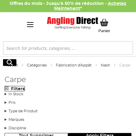
Offres du mois - Jusqu'à 50% de réduction -
Achetez
Maintenant
*
Mon panier
Panier
Rechercher
Rechercher
Accueil
Catégories
Fabrication d'Appât
Nash
Carpe
Carpe
Filters
In Stock
Prix
Type de Produit
Marques
Discipline
Tout Supprimer
Apply Filters