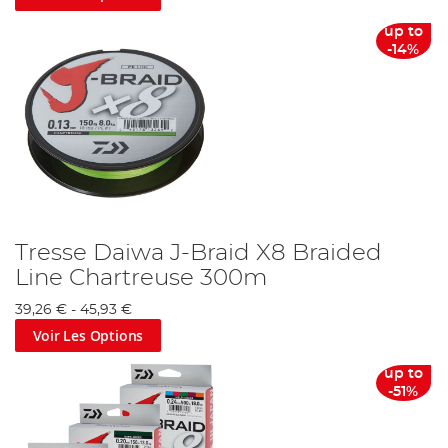
up to
-14%
Tresse Daiwa J-Braid X8 Braided
Line Chartreuse 300m
39,26 €
-
45,93 €
Voir Les Options
up to
-51%