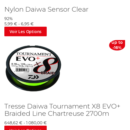
Nylon Daiwa Sensor Clear
92%
5,99 €
-
6,95 €
Voir Les Options
up to
-16%
Tresse Daiwa Tournament X8 EVO+
Braided Line Chartreuse 2700m
648,62 €
-
1 080,00 €