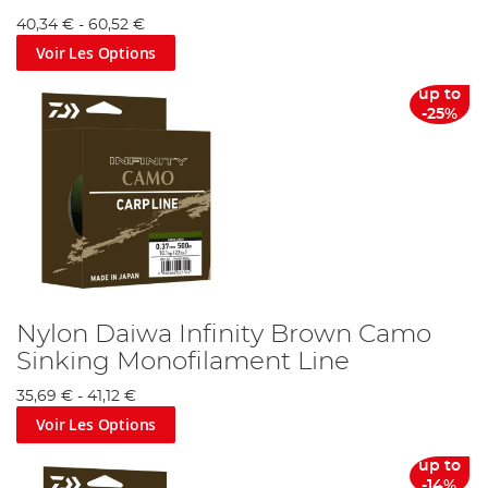
40,34 €
-
60,52 €
Voir Les Options
up to
-25%
Nylon Daiwa Infinity Brown Camo
Sinking Monofilament Line
35,69 €
-
41,12 €
Voir Les Options
up to
-14%