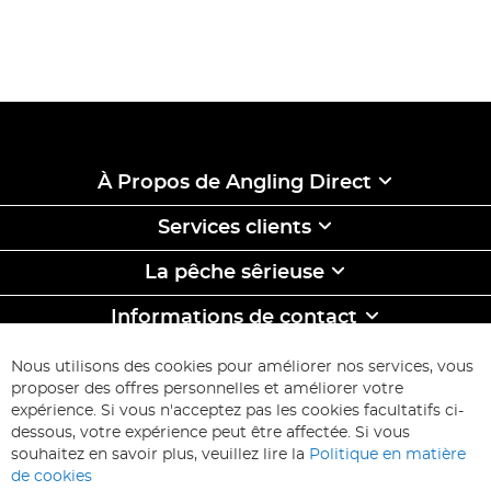
À Propos de Angling Direct
Services clients
La pêche sêrieuse
Informations de contact
ABONNEZ-VOUS & ECONOMISEZ
Nous utilisons des cookies pour améliorer nos services, vous
Inscription
proposer des offres personnelles et améliorer votre
à
expérience. Si vous n'acceptez pas les cookies facultatifs ci-
notre
Inscription
dessous, votre expérience peut être affectée. Si vous
lettre
souhaitez en savoir plus, veuillez lire la
Politique en matière
d’information
de cookies
: