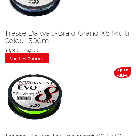
Tresse Daiwa J-Braid Grand X8 Multi
Colour 300m
40,19 €
-
46,50 €
Voir Les Options
up to
-28%