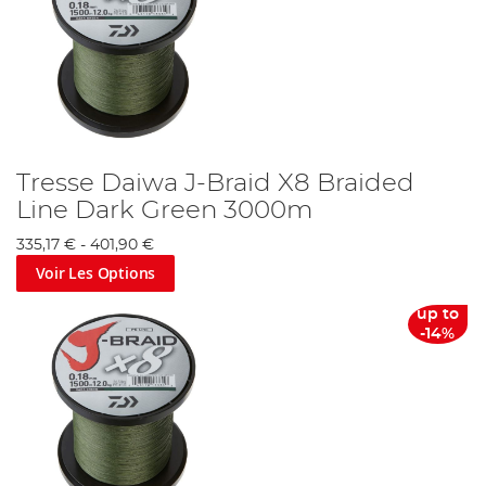
Tresse Daiwa J-Braid X8 Braided
Line Dark Green 3000m
335,17 €
-
401,90 €
Voir Les Options
up to
-14%