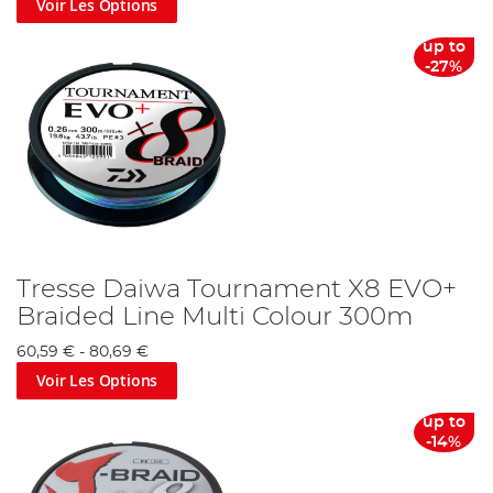
Voir Les Options
up to
-27%
Tresse Daiwa Tournament X8 EVO+
Braided Line Multi Colour 300m
60,59 €
-
80,69 €
Voir Les Options
up to
-14%