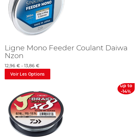
Ligne Mono Feeder Coulant Daiwa
Nzon
12,96 €
-
13,86 €
Voir Les Options
up to
-14%