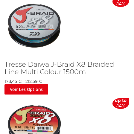
-14%
Tresse Daiwa J-Braid X8 Braided
Line Multi Colour 1500m
178,45 €
-
212,59 €
Voir Les Options
up to
-14%