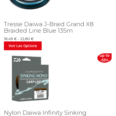
Tresse Daiwa J-Braid Grand X8
Braided Line Blue 135m
18,49 €
-
22,80 €
Voir Les Options
up to
-33%
Nylon Daiwa Infinity Sinking