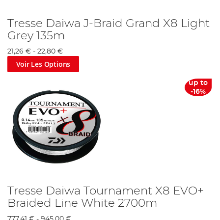
Tresse Daiwa J-Braid Grand X8 Light
Grey 135m
21,26 €
-
22,80 €
Voir Les Options
up to
-16%
Tresse Daiwa Tournament X8 EVO+
Braided Line White 2700m
777,41 €
-
945,00 €