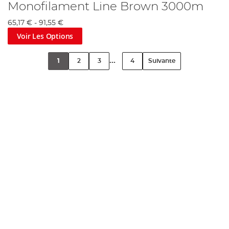
Monofilament Line Brown 3000m
65,17 €
-
91,55 €
Voir Les Options
...
1
2
3
4
Suivante