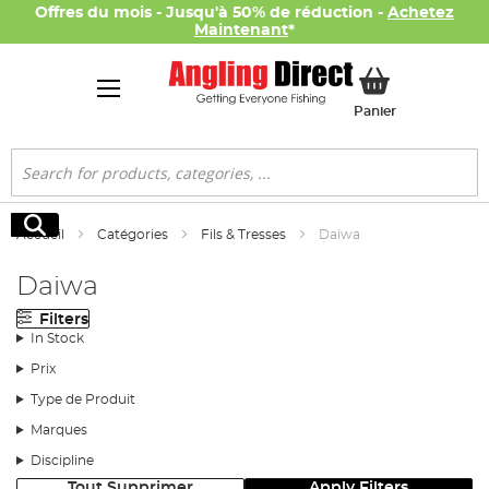
Offres du mois - Jusqu'à 50% de réduction -
Achetez
Maintenant
*
Mon panier
Panier
Rechercher
Rechercher
Accueil
Catégories
Fils & Tresses
Daiwa
Daiwa
Filters
In Stock
Prix
Type de Produit
Marques
Discipline
Tout Supprimer
Apply Filters