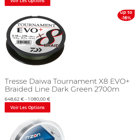
Voir Les Options
up to
-16%
Tresse Daiwa Tournament X8 EVO+
Braided Line Dark Green 2700m
648,62 €
-
1 080,00 €
Voir Les Options