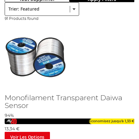
Trier:
91 Products found
Monofilament Transparent Daiwa
Sensor
94%
Économisez jusqu'à
1,33 €
13,34 €
Voir Les Options