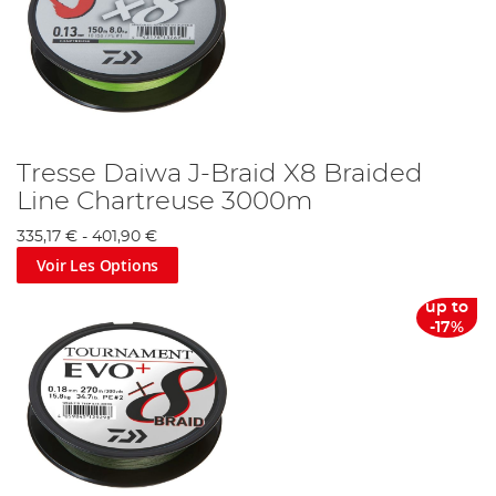
Tresse Daiwa J-Braid X8 Braided
Line Chartreuse 3000m
335,17 €
-
401,90 €
Voir Les Options
up to
-17%