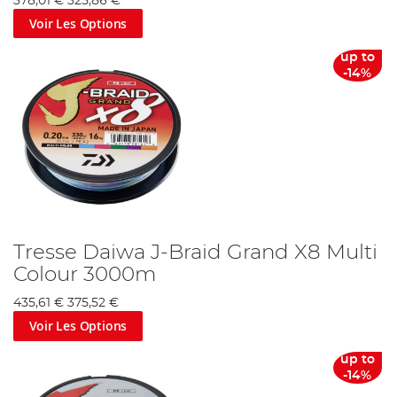
378,01 €
325,86 €
Voir Les Options
up to
-14%
Tresse Daiwa J-Braid Grand X8 Multi
Colour 3000m
435,61 €
375,52 €
Voir Les Options
up to
-14%