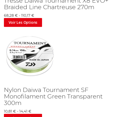
Tresse Daiwa Tournament X8 EVO+
Braided Line Chartreuse 270m
68,28 €
-
110,17 €
Voir Les Options
Nylon Daiwa Tournament SF
Monofilament Green Transparent
300m
10,81 €
-
14,41 €