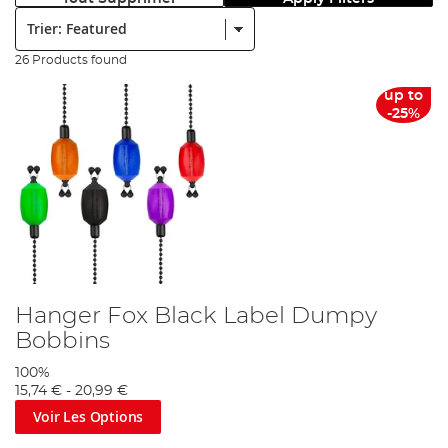
Trier:
26 Products found
up to
-25%
Hanger Fox Black Label Dumpy
Bobbins
100%
15,74 €
-
20,99 €
Voir Les Options