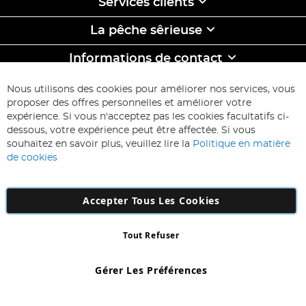
Services clients
La pêche sêrieuse
Informations de contact
ABONNEZ-VOUS & ECONOMISEZ
Nous utilisons des cookies pour améliorer nos services, vous
Inscription
proposer des offres personnelles et améliorer votre
à
expérience. Si vous n'acceptez pas les cookies facultatifs ci-
notre
Inscription
dessous, votre expérience peut être affectée. Si vous
lettre
souhaitez en savoir plus, veuillez lire la
Politique en matière
d’information
de cookies
:
Accepter Tous Les Cookies
Tout Refuser
Copyright 1997 - 2026
AD NL B.V
. Tous droits réservés.
AD NL B.V Dirk Hartogweg 14 DC1 Unit 5 5928LV Venlo, Company
Gérer Les Préférences
Number: 863029607
*Des exclusions s'appliquent. Sous réserve d'erreurs et d'omissions.