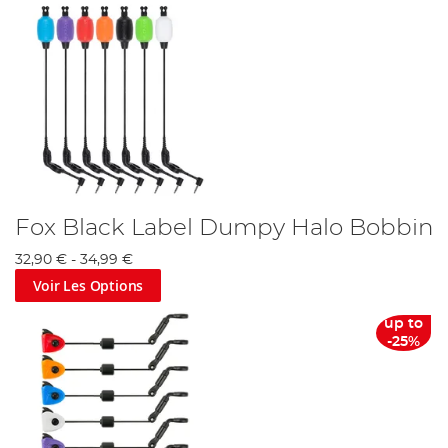
Fox Black Label Dumpy Halo Bobbin
32,90 €
-
34,99 €
Voir Les Options
up to
-25%