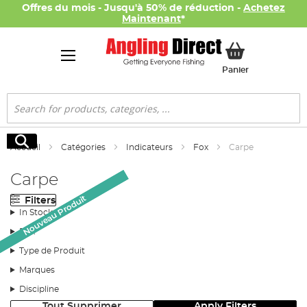
Offres du mois - Jusqu'à 50% de réduction -
Achetez
Maintenant
*
Mon panier
Panier
Rechercher
Rechercher
Accueil
Catégories
Indicateurs
Fox
Carpe
Carpe
Nouveau Produit
Nouveau Produit
Filters
In Stock
Prix
Type de Produit
Marques
Discipline
Tout Supprimer
Apply Filters