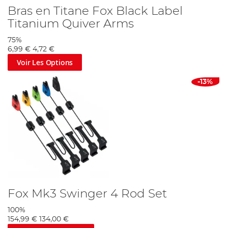
Bras en Titane Fox Black Label
Titanium Quiver Arms
75%
6,99 €
4,72 €
Voir Les Options
-13%
Fox Mk3 Swinger 4 Rod Set
100%
154,99 €
134,00 €