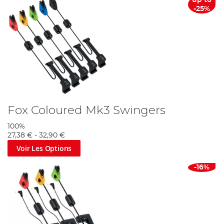
up to
-25%
Fox Coloured Mk3 Swingers
100%
27,38 €
-
32,90 €
Voir Les Options
-16%