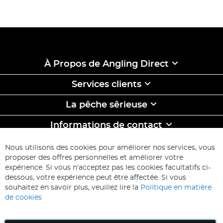
À Propos de Angling Direct
Services clients
La pêche sêrieuse
Informations de contact
ABONNEZ-VOUS & ECONOMISEZ
Nous utilisons des cookies pour améliorer nos services, vous
Inscription
proposer des offres personnelles et améliorer votre
à
expérience. Si vous n'acceptez pas les cookies facultatifs ci-
notre
Inscription
dessous, votre expérience peut être affectée. Si vous
lettre
souhaitez en savoir plus, veuillez lire la
Politique en matière
d’information
de cookies
: