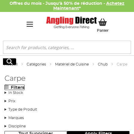
Offres du mois - Jusqu'à 50% de réduction -
Achetez
Maintenant
*
Mon panier
Panier
Rechercher
Rechercher
Accueil
Catégories
Matériel de Cuisine
Chub
Carpe
Carpe
Filters
In Stock
Prix
Type de Produit
Marques
Discipline
Tout Supprimer
Apply Filters