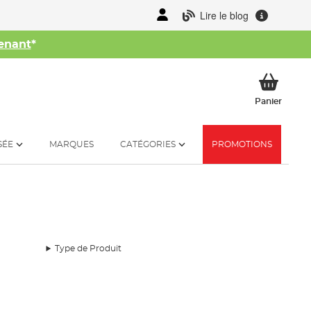
Lire le blog
enant
*
her
Mon p
Panier
SÉE
MARQUES
CATÉGORIES
PROMOTIONS
Type de Produit