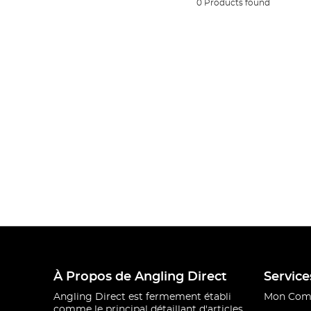
0 Products found
À Propos de Angling Direct
Service
Angling Direct est fermement établi
Mon Com
comme le principal détaillant d'articles