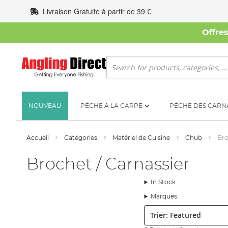
Allez
Livraison Gratuite à partir de 39 €
au
contenu
Offre
Rechercher
NOUVEAU
PÊCHE À LA CARPE
PÊCHE DES CARN
Accueil
Catégories
Matériel de Cuisine
Chub
Bro
Brochet / Carnassier
In Stock
Marques
Trier: