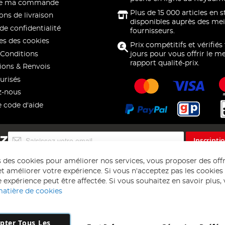
 de ma commande
Plus de 15 000 articles en 
ons de livraison
disponibles auprès des mei
de confidentialité
fournisseurs.
s des cookies
Prix compétitifs et vérifiés
Conditions
jours pour vous offrir le me
rapport qualité-prix.
ions & Renvois
urisés
z-nous
e code d'aide
Inscription
EZ
Inscripti
à
notre
s des cookies pour améliorer nos services, vous proposer des off
lettre
t améliorer votre expérience. Si vous n'acceptez pas les cookies f
d’information
 expérience peut être affectée. Si vous souhaitez en savoir plus, ve
:
matière de cookies
pter Tous Les