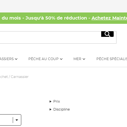
s du mois - Jusqu'à 50% de réduction -
Achetez Maint
Recherc
ASSIERS
PÊCHE AU COUP
MER
PÊCHE SPÉCIALI
chet / Carnassier
Prix
Discipline