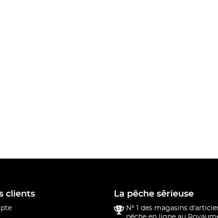
s clients
La pêche sêrieuse
pte
N° 1 des magasins d'article
pêche en ligne au Royaume