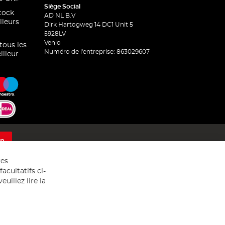
Siège Social
stock
AD NL B.V
lleurs
Dirk Hartogweg 14 DC1 Unit 5
5928LV
Venlo
 tous les
Numéro de l'entreprise: 863029607
illeur
on
res
acultatifs ci-
uillez lire la