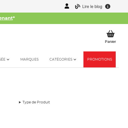
Lire le blog
enant
*
her
Mon p
Panier
SÉE
MARQUES
CATÉGORIES
PROMOTIONS
Type de Produit