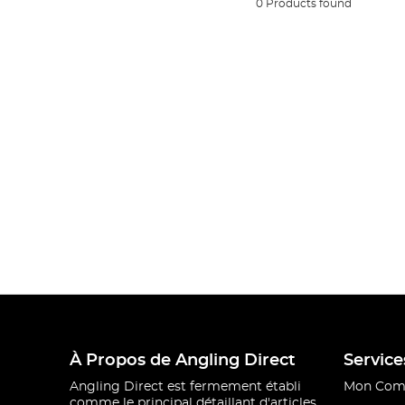
0 Products found
À Propos de Angling Direct
Service
Angling Direct est fermement établi
Mon Com
comme le principal détaillant d'articles