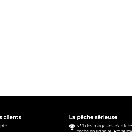
s clients
La pêche sêrieuse
pte
N° 1 des magasins d'article
pêche en ligne au Royaume