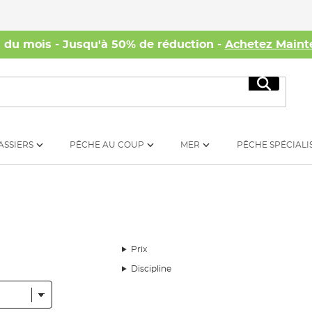
s du mois - Jusqu'à 50% de réduction -
Achetez Maint
Recherc
ASSIERS
PÊCHE AU COUP
MER
PÊCHE SPÉCIALI
Prix
Discipline