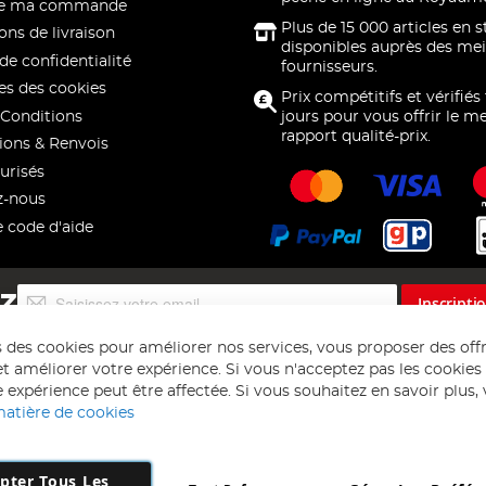
 de ma commande
Plus de 15 000 articles en 
ons de livraison
disponibles auprès des mei
de confidentialité
fournisseurs.
s des cookies
Prix compétitifs et vérifiés
Conditions
jours pour vous offrir le me
rapport qualité-prix.
ions & Renvois
urisés
z-nous
e code d'aide
Inscription
EZ
Inscripti
à
notre
s des cookies pour améliorer nos services, vous proposer des off
lettre
t améliorer votre expérience. Si vous n'acceptez pas les cookies f
d’information
 expérience peut être affectée. Si vous souhaitez en savoir plus, ve
:
matière de cookies
pter Tous Les