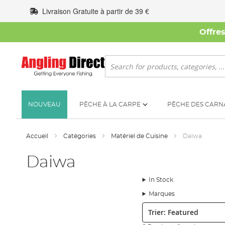
Allez
Livraison Gratuite à partir de 39 €
au
contenu
Offre
Rechercher
NOUVEAU
PÊCHE À LA CARPE
PÊCHE DES CARN
Accueil
Catégories
Matériel de Cuisine
Daiwa
Daiwa
In Stock
Marques
Trier: