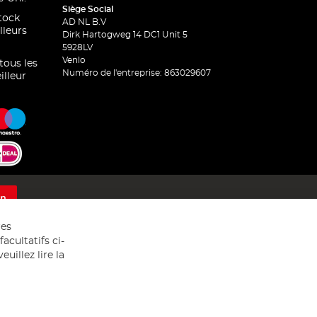
Siège Social
stock
AD NL B.V
lleurs
Dirk Hartogweg 14 DC1 Unit 5
5928LV
Venlo
 tous les
Numéro de l'entreprise: 863029607
illeur
on
res
acultatifs ci-
uillez lire la