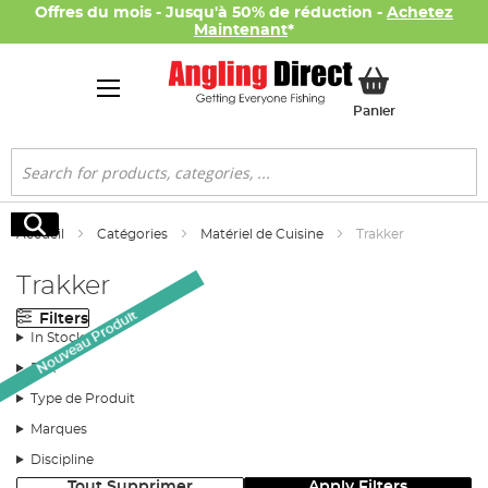
Offres du mois - Jusqu'à 50% de réduction -
Achetez
Maintenant
*
Mon panier
Panier
Rechercher
Rechercher
Accueil
Catégories
Matériel de Cuisine
Trakker
Trakker
Nouveau Produit
Filters
In Stock
Prix
Type de Produit
Marques
Discipline
Tout Supprimer
Apply Filters