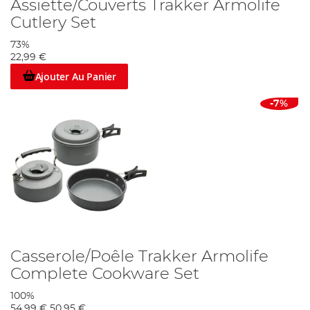
Assiette/Couverts Trakker Armolife
Cutlery Set
73%
22,99 €
Ajouter Au Panier
-7%
Casserole/Poêle Trakker Armolife
Complete Cookware Set
100%
54,99 €
50,95 €