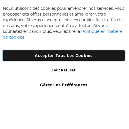
ABONNEZ-VOUS & ECONOMISEZ
Nous utilisons des cookies pour améliorer nos services, vous
Inscription
proposer des offres personnelles et améliorer votre
à
expérience. Si vous n'acceptez pas les cookies facultatifs ci-
notre
Inscription
dessous, votre expérience peut être affectée. Si vous
lettre
souhaitez en savoir plus, veuillez lire la
Politique en matière
d’information
de cookies
:
Accepter Tous Les Cookies
Tout Refuser
Copyright 1997 - 2026
AD NL B.V
. Tous droits réservés.
AD NL B.V Dirk Hartogweg 14 DC1 Unit 5 5928LV Venlo, Company
Gérer Les Préférences
Number: 863029607
*Des exclusions s'appliquent. Sous réserve d'erreurs et d'omissions.