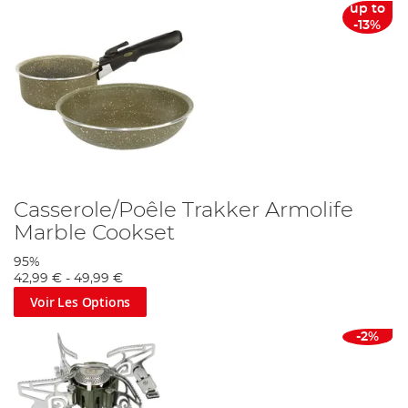
up to
-13%
Casserole/Poêle Trakker Armolife
Marble Cookset
95%
42,99 €
-
49,99 €
Voir Les Options
-2%