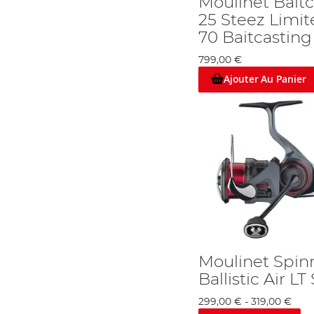
Moulinet Bait
25 Steez Limi
70 Baitcastin
799,00 €
Ajouter Au Panier
Moulinet Spin
Ballistic Air L
299,00 €
-
319,00 €