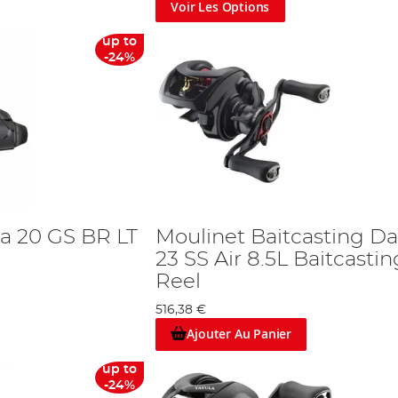
Voir Les Options
up to
-24%
a 20 GS BR LT
Moulinet Baitcasting D
23 SS Air 8.5L Baitcastin
Reel
516,38 €
Ajouter Au Panier
up to
-24%