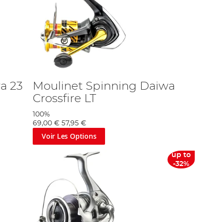
a 23
Moulinet Spinning Daiwa
Crossfire LT
100%
69,00 €
57,95 €
Voir Les Options
up to
-32%