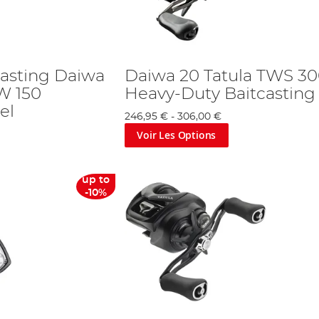
casting Daiwa
Daiwa 20 Tatula TWS 3
W 150
Heavy-Duty Baitcasting
el
246,95 €
-
306,00 €
Voir Les Options
up to
-10%