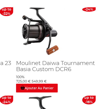
up to
-24%
-32%
a 23
Moulinet Daiwa Tournament
Basia Custom DCR6
100%
725,00 €
549,99 €
Ajouter Au Panier
up to
up to
-24%
-16%