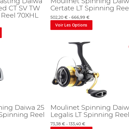
casting Daiwa
Moulinet Spinning Daiw
ted CT SV TW
Certate LT Spinning Ree
g Reel 70XHL
502,20 €
-
666,99 €
Voir Les Options
ning Daiwa 25
Moulinet Spinning Daiw
T Spinning Reel
Legalis LT Spinning Ree
73,38 €
-
133,40 €