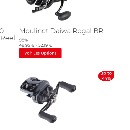
00
Moulinet Daiwa Regal BR
 Reel
98%
48,95 €
-
52,19 €
Voir Les Options
up to
-14%