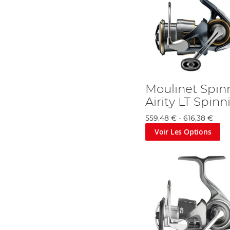
Moulinet Spin
Airity LT Spin
559,48 €
-
616,38 €
Voir Les Options