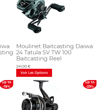
aiwa
Moulinet Baitcasting Daiwa
sting
24 Tatula SV TW 100
Baitcasting Reel
241,00 €
Voir Les Options
up to
up to
-19%
-25%