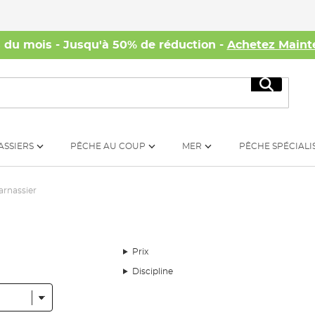
s du mois - Jusqu'à 50% de réduction -
Achetez Maint
Recherc
ASSIERS
PÊCHE AU COUP
MER
PÊCHE SPÉCIALI
arnassier
Prix
Discipline