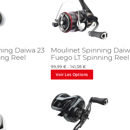
ning Daiwa 23
Moulinet Spinning Daiw
ning Reel
Fuego LT Spinning Reel
99,99 €
-
141,38 €
Voir Les Options