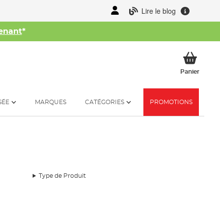
Lire le blog
enant
*
her
Mon p
Panier
SÉE
MARQUES
CATÉGORIES
PROMOTIONS
Type de Produit