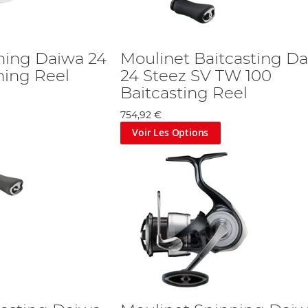
ning Daiwa 24
Moulinet Baitcasting D
ning Reel
24 Steez SV TW 100
Baitcasting Reel
754,92 €
Voir Les Options