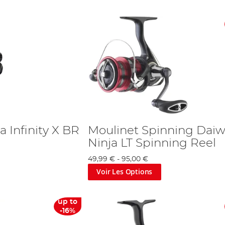
 Infinity X BR
Moulinet Spinning Daiw
Ninja LT Spinning Reel
49,99 €
-
95,00 €
Voir Les Options
up to
-16%