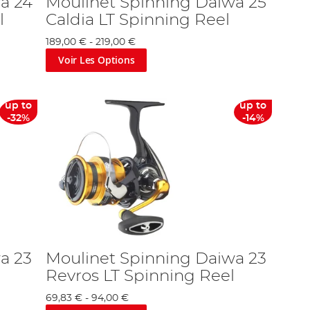
a 24
Moulinet Spinning Daiwa 25
l
Caldia LT Spinning Reel
189,00 €
-
219,00 €
Voir Les Options
up to
up to
-32%
-14%
a 23
Moulinet Spinning Daiwa 23
l
Revros LT Spinning Reel
69,83 €
-
94,00 €