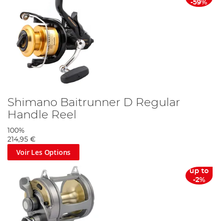
-59%
Shimano Baitrunner D Regular
Handle Reel
100%
214,95 €
Voir Les Options
up to
-2%