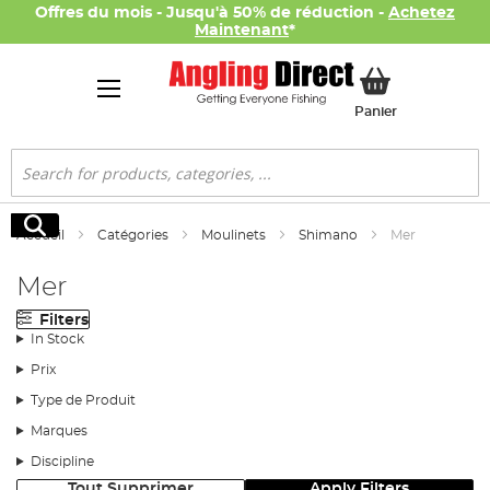
Offres du mois - Jusqu'à 50% de réduction -
Achetez
Maintenant
*
Mon panier
Panier
Rechercher
Rechercher
Accueil
Catégories
Moulinets
Shimano
Mer
Mer
Filters
In Stock
Prix
Type de Produit
Marques
Discipline
Tout Supprimer
Apply Filters