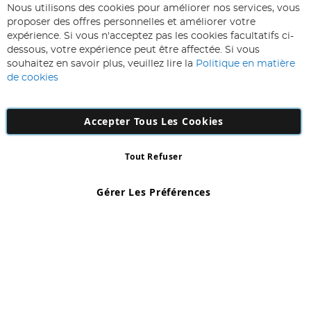
ABONNEZ-VOUS & ECONOMISEZ
Nous utilisons des cookies pour améliorer nos services, vous
Inscription
proposer des offres personnelles et améliorer votre
à
expérience. Si vous n'acceptez pas les cookies facultatifs ci-
notre
Inscription
dessous, votre expérience peut être affectée. Si vous
lettre
souhaitez en savoir plus, veuillez lire la
Politique en matière
d’information
de cookies
:
Accepter Tous Les Cookies
Tout Refuser
Copyright 1997 - 2026
AD NL B.V
. Tous droits réservés.
AD NL B.V Dirk Hartogweg 14 DC1 Unit 5 5928LV Venlo, Company
Gérer Les Préférences
Number: 863029607
*Des exclusions s'appliquent. Sous réserve d'erreurs et d'omissions.