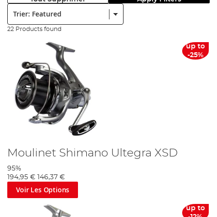
Trier:
22 Products found
up to
-25%
Moulinet Shimano Ultegra XSD
95%
194,95 €
146,37 €
Voir Les Options
up to