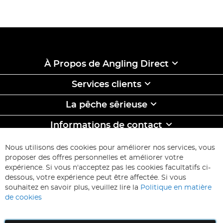
À Propos de Angling Direct
Services clients
La pêche sêrieuse
Informations de contact
ABONNEZ-VOUS & ECONOMISEZ
Nous utilisons des cookies pour améliorer nos services, vous
Inscription
proposer des offres personnelles et améliorer votre
à
expérience. Si vous n'acceptez pas les cookies facultatifs ci-
notre
Inscription
dessous, votre expérience peut être affectée. Si vous
lettre
souhaitez en savoir plus, veuillez lire la
Politique en matière
d’information
de cookies
: