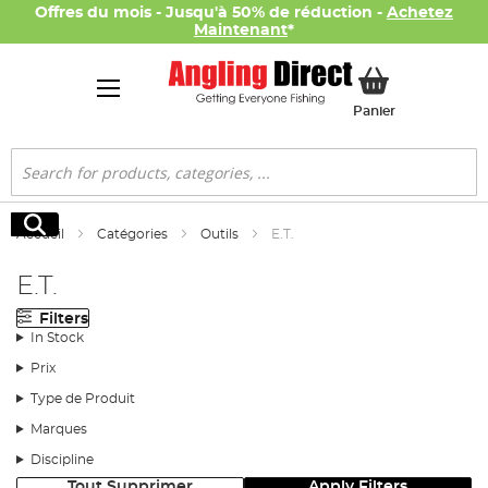
Offres du mois - Jusqu'à 50% de réduction -
Achetez
Maintenant
*
Mon panier
Panier
Rechercher
Rechercher
Accueil
Catégories
Outils
E.T.
E.T.
Filters
In Stock
Prix
Type de Produit
Marques
Discipline
Tout Supprimer
Apply Filters