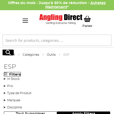
Offres du mois - Jusqu'à 50% de réduction -
Achetez
Maintenant
*
Mon panier
Panier
Rechercher
Rechercher
Accueil
Catégories
Outils
ESP
ESP
Filters
In Stock
Prix
Type de Produit
Marques
Discipline
Tout Supprimer
Apply Filters