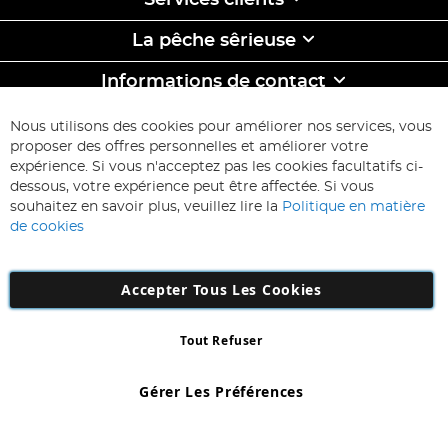
Services clients
La pêche sêrieuse
Informations de contact
ABONNEZ-VOUS & ECONOMISEZ
Nous utilisons des cookies pour améliorer nos services, vous
Inscription
proposer des offres personnelles et améliorer votre
à
expérience. Si vous n'acceptez pas les cookies facultatifs ci-
notre
Inscription
dessous, votre expérience peut être affectée. Si vous
lettre
souhaitez en savoir plus, veuillez lire la
Politique en matière
d’information
de cookies
:
Accepter Tous Les Cookies
Tout Refuser
Copyright 1997 - 2026
AD NL B.V
. Tous droits réservés.
AD NL B.V Dirk Hartogweg 14 DC1 Unit 5 5928LV Venlo, Company
Gérer Les Préférences
Number: 863029607
*Des exclusions s'appliquent. Sous réserve d'erreurs et d'omissions.