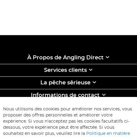
À Propos de Angling Direct
Services clients
La pêche sêrieuse
Informations de contact
ABONNEZ-VOUS & ECONOMISEZ
Nous utilisons des cookies pour améliorer nos services, vous
Inscription
proposer des offres personnelles et améliorer votre
à
expérience. Si vous n'acceptez pas les cookies facultatifs ci-
notre
Inscription
dessous, votre expérience peut être affectée. Si vous
lettre
souhaitez en savoir plus, veuillez lire la
Politique en matière
d’information