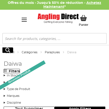
Offres du mois - Jusqu'à 50% de réduction -
Achetez
Maintenant
*
Mon panier
Panier
Rechercher
Rechercher
Accueil
Catégories
Parapluies
Daiwa
Daiwa
Nouveau Produit
Filters
In Stock
Prix
Type de Produit
Marques
Discipline
Tout Supprimer
Apply Filters