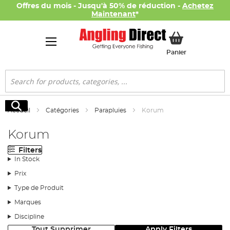
Offres du mois - Jusqu'à 50% de réduction -
Achetez
Maintenant
*
Mon panier
Panier
Rechercher
Rechercher
Accueil
Catégories
Parapluies
Korum
Korum
Filters
In Stock
Prix
Type de Produit
Marques
Discipline
Tout Supprimer
Apply Filters