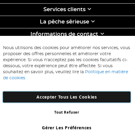
Services clients
La pêche sêrieuse
Informations de contact
ABONNEZ-VOUS & ECONOMISEZ
Nous utilisons des cookies pour améliorer nos services, vous
Inscription
proposer des offres personnelles et améliorer votre
à
expérience. Si vous n'acceptez pas les cookies facultatifs ci-
notre
Inscription
dessous, votre expérience peut être affectée. Si vous
lettre
souhaitez en savoir plus, veuillez lire la
Politique en matière
d’information
de cookies
:
Accepter Tous Les Cookies
Tout Refuser
Copyright 1997 - 2026
AD NL B.V
. Tous droits réservés.
AD NL B.V Dirk Hartogweg 14 DC1 Unit 5 5928LV Venlo, Company
Gérer Les Préférences
Number: 863029607