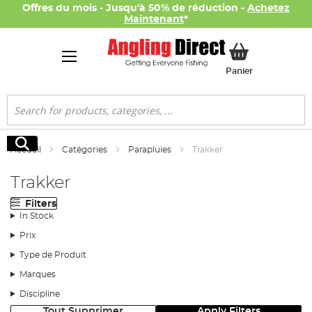
Offres du mois - Jusqu'à 50% de réduction -
Achetez
Maintenant
*
Mon panier
Panier
Rechercher
Rechercher
Accueil
Catégories
Parapluies
Trakker
Trakker
Filters
In Stock
Prix
Type de Produit
Marques
Discipline
Tout Supprimer
Apply Filters