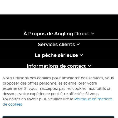
À Propos de Angling Direct
Services clients
La pêche sêrieuse
Informations de contact
ABONNEZ-VOUS & ECONOMISEZ
Nous utilisons des cookies pour améliorer nos services, vous
Inscription
proposer des offres personnelles et améliorer votre
à
expérience. Si vous n'acceptez pas les cookies facultatifs ci-
notre
Inscription
dessous, votre expérience peut être affectée. Si vous
lettre
souhaitez en savoir plus, veuillez lire la
Politique en matière
d’information
de cookies
: