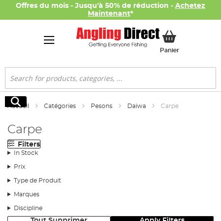
Offres du mois - Jusqu'à 50% de réduction -
Achetez
Maintenant
*
Mon panier
Panier
Rechercher
Rechercher
Accueil
Catégories
Pesons
Daiwa
Carpe
Carpe
Filters
In Stock
Prix
Type de Produit
Marques
Discipline
Tout Supprimer
Apply Filters