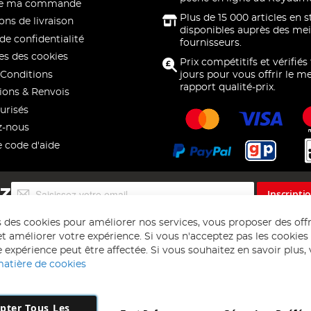
 de ma commande
Plus de 15 000 articles en 
ons de livraison
disponibles auprès des mei
de confidentialité
fournisseurs.
s des cookies
Prix compétitifs et vérifiés
Conditions
jours pour vous offrir le me
rapport qualité-prix.
ions & Renvois
urisés
z-nous
e code d'aide
Inscription
EZ
Inscripti
à
notre
s des cookies pour améliorer nos services, vous proposer des off
lettre
t améliorer votre expérience. Si vous n'acceptez pas les cookies f
d’information
 expérience peut être affectée. Si vous souhaitez en savoir plus, ve
:
matière de cookies
pter Tous Les