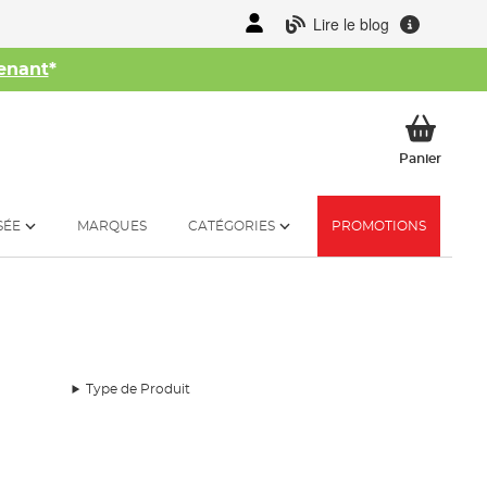
Lire le blog
enant
*
her
Mon p
Panier
SÉE
MARQUES
CATÉGORIES
PROMOTIONS
Type de Produit