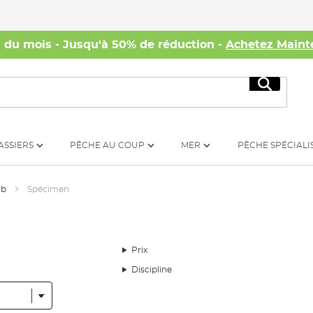
s du mois - Jusqu'à 50% de réduction -
Achetez Maint
Recherc
ASSIERS
PÊCHE AU COUP
MER
PÊCHE SPÉCIALI
ub
Spécimen
Prix
Discipline