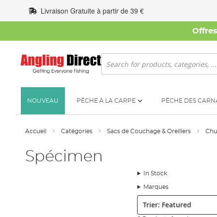
Allez
Livraison Gratuite à partir de 39 €
au
contenu
Offre
Rechercher
NOUVEAU
PÊCHE À LA CARPE
PÊCHE DES CARN
Accueil
Catégories
Sacs de Couchage & Oreillers
Ch
Spécimen
In Stock
Marques
Trier: