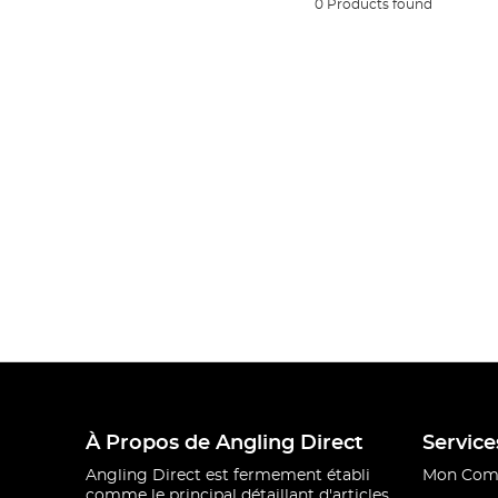
0 Products found
À Propos de Angling Direct
Service
Angling Direct est fermement établi
Mon Com
comme le principal détaillant d'articles