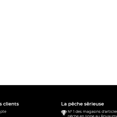
s clients
La pêche sêrieuse
pte
N° 1 des magasins d'article
pêche en ligne au Royaume