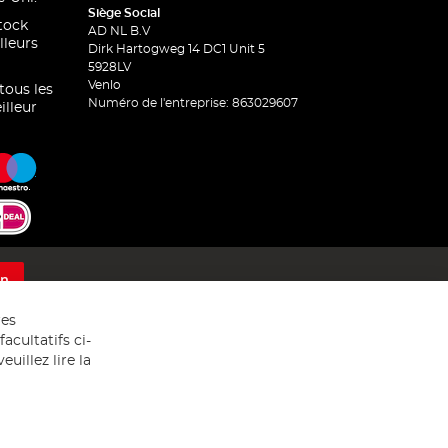
Siège Social
stock
AD NL B.V
lleurs
Dirk Hartogweg 14 DC1 Unit 5
5928LV
Venlo
 tous les
Numéro de l'entreprise: 863029607
illeur
on
res
acultatifs ci-
uillez lire la