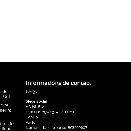
Informations de contact
s de
FAQs
-Uni.
Siège Social
stock
AD NL B.V
lleurs
Dirk Hartogweg 14 DC1 Unit 5
5928LV
Venlo
 tous les
Numéro de l'entreprise: 863029607
illeur