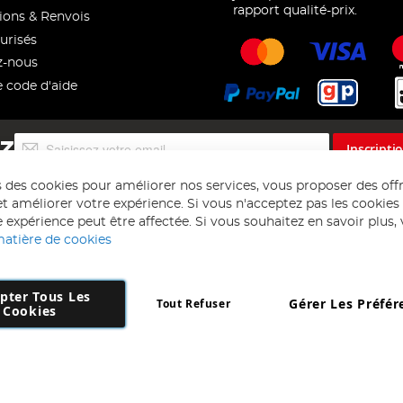
rapport qualité-prix.
ions & Renvois
urisés
z-nous
e code d'aide
Inscription
EZ
Inscripti
à
notre
s des cookies pour améliorer nos services, vous proposer des off
lettre
t améliorer votre expérience. Si vous n'acceptez pas les cookies f
d’information
 expérience peut être affectée. Si vous souhaitez en savoir plus, ve
:
matière de cookies
pter Tous Les
Gérer Les Préfér
Tout Refuser
Copyright 1997 - 2026
AD NL B.V
. Tous droits réservés.
Cookies
 B.V Dirk Hartogweg 14 DC1 Unit 5 5928LV Venlo, Company Number: 863
*Des exclusions s'appliquent. Sous réserve d'erreurs et d'omissions.