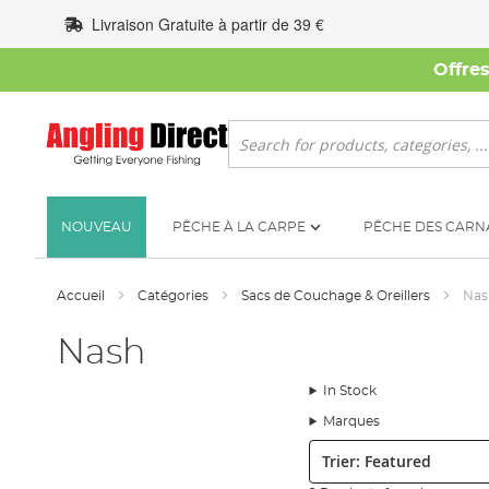
Allez
Livraison Gratuite à partir de 39 €
au
contenu
Offre
Rechercher
NOUVEAU
PÊCHE À LA CARPE
PÊCHE DES CARN
Accueil
Catégories
Sacs de Couchage & Oreillers
Nas
Nash
In Stock
Marques
Trier: