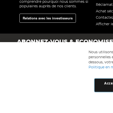
comprendre pourquoi nous sommes si
Réclamat
populaires auprès de nos clients.
Achat séc
Relations avec les investisseurs
Contacte
Afficher l
ABONNEZ-VOUS & ECONOMIS
Nous utilison
personnelles e
dessous, votre
Politique en 
Acce
AD NL