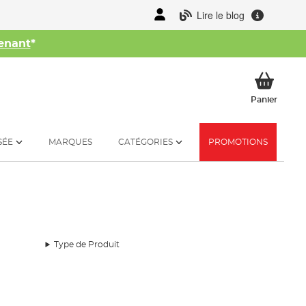
Lire le blog
enant
*
her
Mon p
Panier
SÉE
MARQUES
CATÉGORIES
PROMOTIONS
Type de Produit