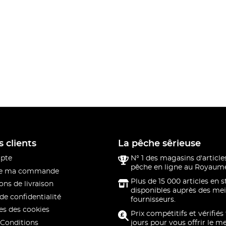
s clients
La pêche sêrieuse
pte
N° 1 des magasins d'article
pêche en ligne au Royaume
 de ma commande
Plus de 15 000 articles en 
ons de livraison
disponibles auprès des mei
de confidentialité
fournisseurs.
s des cookies
Prix compétitifs et vérifiés
Conditions
jours pour vous offrir le me