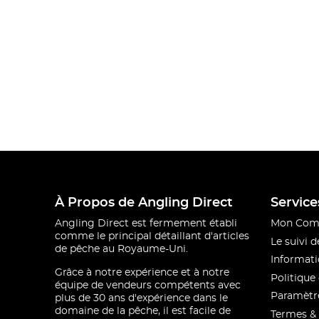
À Propos de Angling Direct
Service
Angling Direct est fermement établi
Mon Com
comme le principal détaillant d'articles
Le suivi
de pêche au Royaume-Uni.
Informati
Grâce à notre expérience et à notre
Politique 
équipe de vendeurs compétents avec
Paramètre
plus de 30 ans d'expérience dans le
domaine de la pêche, il est facile de
Termes & 