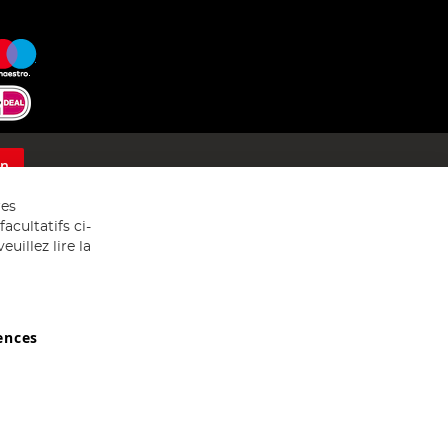
on
res
acultatifs ci-
uillez lire la
ences
029607