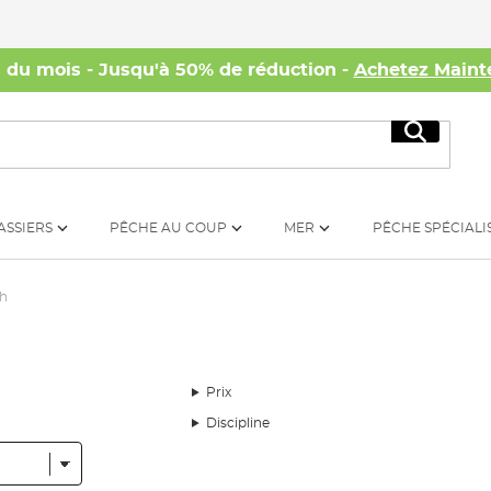
s du mois - Jusqu'à 50% de réduction -
Achetez Maint
Recherc
ASSIERS
PÊCHE AU COUP
MER
PÊCHE SPÉCIALI
h
Prix
Discipline