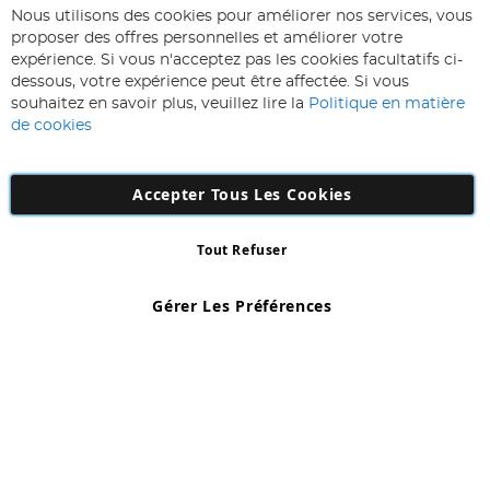
ABONNEZ-VOUS & ECONOMISEZ
Nous utilisons des cookies pour améliorer nos services, vous
Inscription
proposer des offres personnelles et améliorer votre
à
expérience. Si vous n'acceptez pas les cookies facultatifs ci-
notre
Inscription
dessous, votre expérience peut être affectée. Si vous
lettre
souhaitez en savoir plus, veuillez lire la
Politique en matière
d’information
de cookies
:
Accepter Tous Les Cookies
Tout Refuser
Copyright 1997 - 2026
AD NL B.V
. Tous droits réservés.
AD NL B.V Dirk Hartogweg 14 DC1 Unit 5 5928LV Venlo, Company
Gérer Les Préférences
Number: 863029607
*Des exclusions s'appliquent. Sous réserve d'erreurs et d'omissions.