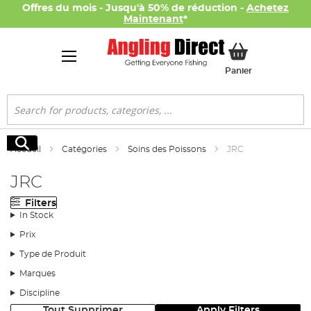
Offres du mois - Jusqu'à 50% de réduction -
Achetez
Maintenant
*
Mon panier
Panier
Rechercher
Rechercher
Accueil
Catégories
Soins des Poissons
JRC
JRC
Filters
In Stock
Prix
Type de Produit
Marques
Discipline
Tout Supprimer
Apply Filters