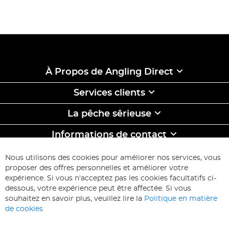
À Propos de Angling Direct
Services clients
La pêche sêrieuse
Informations de contact
ABONNEZ-VOUS & ECONOMISEZ
Nous utilisons des cookies pour améliorer nos services, vous
Inscription
proposer des offres personnelles et améliorer votre
à
expérience. Si vous n'acceptez pas les cookies facultatifs ci-
notre
Inscription
dessous, votre expérience peut être affectée. Si vous
lettre
souhaitez en savoir plus, veuillez lire la
Politique en matière
d’information
de cookies
: