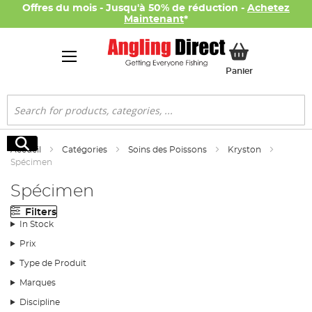
Offres du mois - Jusqu'à 50% de réduction -
Achetez
Maintenant
*
Mon panier
Panier
Rechercher
Rechercher
Accueil
Catégories
Soins des Poissons
Kryston
Spécimen
Spécimen
Filters
In Stock
Prix
Type de Produit
Marques
Discipline