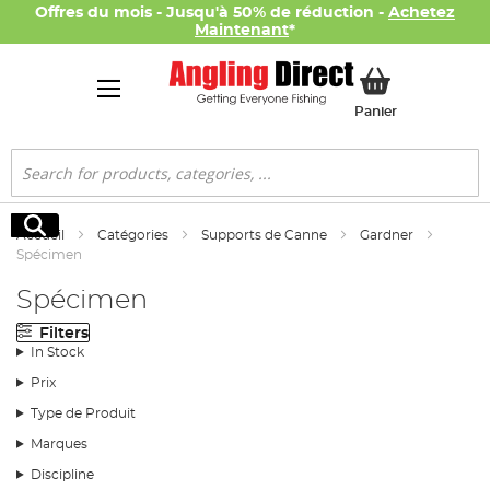
Offres du mois - Jusqu'à 50% de réduction -
Achetez
Maintenant
*
Mon panier
Panier
Rechercher
Rechercher
Accueil
Catégories
Supports de Canne
Gardner
Spécimen
Spécimen
Filters
In Stock
Prix
Type de Produit
Marques
Discipline