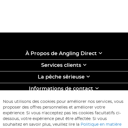
À Propos de Angling Direct
Services clients
La pêche sêrieuse
Informations de contact
ABONNEZ-VOUS & ECONOMISEZ
Nous utilisons des cookies pour améliorer nos services, vous
Inscription
proposer des offres personnelles et améliorer votre
à
expérience. Si vous n'acceptez pas les cookies facultatifs ci-
notre
Inscription
dessous, votre expérience peut être affectée. Si vous
lettre
souhaitez en savoir plus, veuillez lire la
Politique en matière
d’information