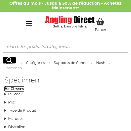
Offres du mois - Jusqu'à 50% de réduction -
Achetez
Maintenant
*
Mon panier
Panier
Rechercher
Rechercher
Accueil
Catégories
Supports de Canne
Nash
Spécimen
Spécimen
Filters
In Stock
Prix
Type de Produit
Marques
Discipline