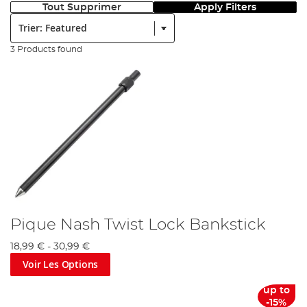
Tout Supprimer
Apply Filters
Trier:
3 Products found
Pique Nash Twist Lock Bankstick
18,99 €
-
30,99 €
Voir Les Options
up to
-15%