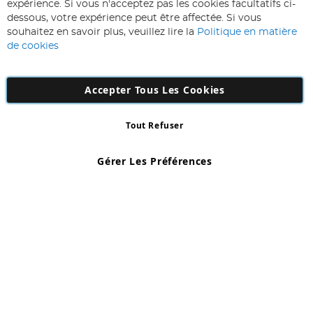
à
expérience. Si vous n'acceptez pas les cookies facultatifs ci-
notre
Inscription
dessous, votre expérience peut être affectée. Si vous
lettre
souhaitez en savoir plus, veuillez lire la
Politique en matière
d’information
de cookies
:
Accepter Tous Les Cookies
Tout Refuser
Copyright 1997 - 2026
AD NL B.V
. Tous droits réservés.
AD NL B.V Dirk Hartogweg 14 DC1 Unit 5 5928LV Venlo, Company
Gérer Les Préférences
Number: 863029607
*Des exclusions s'appliquent. Sous réserve d'erreurs et d'omissions.