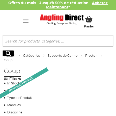
Offres du mois - Jusqu'à 50% de réduction -
Achetez
Maintenant
*
Mon panier
Panier
Rechercher
Rechercher
Accueil
Catégories
Supports de Canne
Preston
Coup
Coup
Nouveau Produit
Filters
In Stock
Prix
Type de Produit
Marques
Discipline