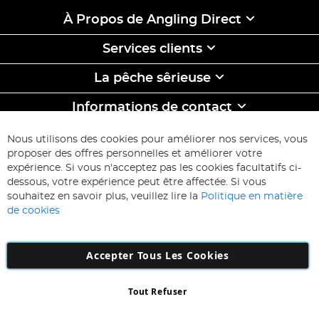
À Propos de Angling Direct
Services clients
La pêche sêrieuse
Informations de contact
ABONNEZ-VOUS & ECONOMISEZ
Nous utilisons des cookies pour améliorer nos services, vous
Inscription
proposer des offres personnelles et améliorer votre
à
expérience. Si vous n'acceptez pas les cookies facultatifs ci-
notre
Inscription
dessous, votre expérience peut être affectée. Si vous
lettre
souhaitez en savoir plus, veuillez lire la
Politique en matière
d’information
de cookies
:
Accepter Tous Les Cookies
Tout Refuser
Copyright 1997 - 2026
AD NL B.V
. Tous droits réservés.