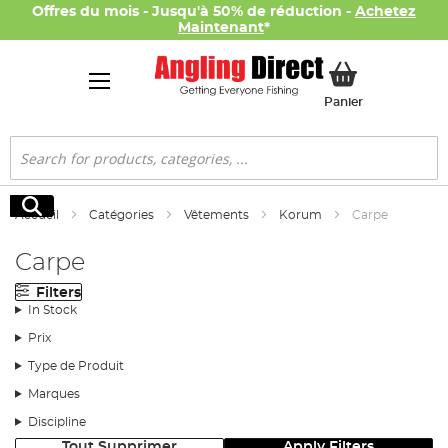
Offres du mois - Jusqu'à 50% de réduction -
Achetez
Maintenant
*
Mon panier
Panier
Rechercher
Rechercher
Accueil
Catégories
Vêtements
Korum
Carpe
Carpe
Filters
In Stock
Prix
Type de Produit
Marques
Discipline
Tout Supprimer
Apply Filters