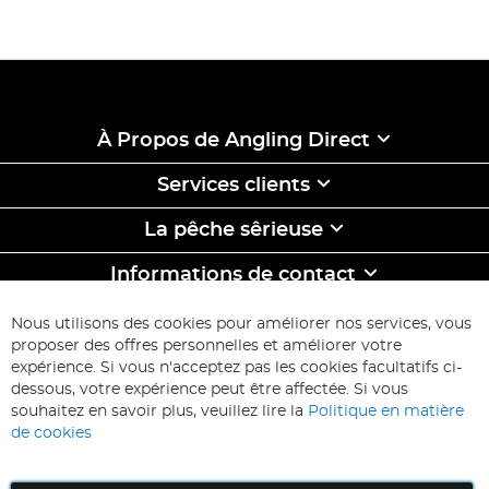
À Propos de Angling Direct
Services clients
La pêche sêrieuse
Informations de contact
ABONNEZ-VOUS & ECONOMISEZ
Nous utilisons des cookies pour améliorer nos services, vous
Inscription
proposer des offres personnelles et améliorer votre
à
expérience. Si vous n'acceptez pas les cookies facultatifs ci-
notre
Inscription
dessous, votre expérience peut être affectée. Si vous
lettre
souhaitez en savoir plus, veuillez lire la
Politique en matière
d’information
de cookies
: